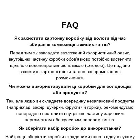
FAQ
Як захистити картонну коробку від вологи під час
збирання композиції з живих квітів?
Перед тим як закладати зволожений флористичний оазис,
внутрішню частину коробки обов'язково потрібно вистелити
щільною водонепроникною плівкою (слюдою). Це надійно
захистить картонні стінки та дно від промокання і
розмокнення.
Чи можна використовувати ці коробки для солодощів
або продуктів?
Так, але якщо ви складаєте всередину незапаковані продукты
(наприклад, зефір, цукерки, фрукти чи горіхи), рекомендуємо
попередньо вистелити внутрішню частину харчовим
пергаментом або красивим папером тиш'ю.
Як зберігати набір коробок до використання?
Найкраще зберігати коробки складеними одна в одну в сухому