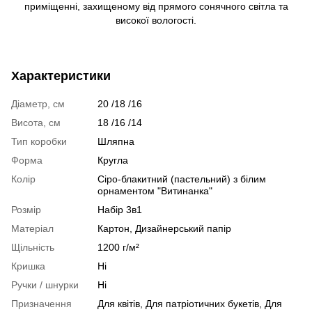
приміщенні, захищеному від прямого сонячного світла та
високої вологості.
Характеристики
Діаметр, см
20 /18 /16
Висота, см
18 /16 /14
Тип коробки
Шляпна
Форма
Кругла
Колір
Сіро-блакитний (пастельний) з білим
орнаментом "Витинанка"
Розмір
Набір 3в1
Матеріал
Картон, Дизайнерський папір
Щільність
1200 г/м²
Кришка
Ні
Ручки / шнурки
Ні
Призначення
Для квітів, Для патріотичних букетів, Для