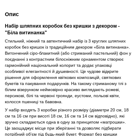
Опис
Набір шляпних коробок без кришки з декором -
"Біла витинанка"
Стильний, ніжний та автентичний набір із 3 круглих шляпних
коробок без кришок із традиційним декором «Біла витинанка».
Витончений сіро-блакитний (або стриманий пастельний) фон у
поєднанні з контрастним білосніжним орнаментом створює
гармонійний національний колорит та додає упаковці
особливої елегантності й душевності. Це чудове відкрите
рішення для оформлення квіткових композицій, святкових
букетів та пакування подарунків. На такому стриманому тлі з
білим візерунком неймовірно красиво виглядають рожеві,
персикові, білі та червоні троянди, еустоми, польові квіти,
колосся пшениці та бавовна.
У набір входять 3 коробки різного розміру (діаметри 20 см, 18
см та 16 см при висоті 18 см, 16 см та 14 см відповідно), які
зручно складаються одна в одну за принципом «матрошки».
Це заощаджує місце при зберіганні та дозволяє підбирати
потрібний об'єм під будь-який букет. Формат без кришки