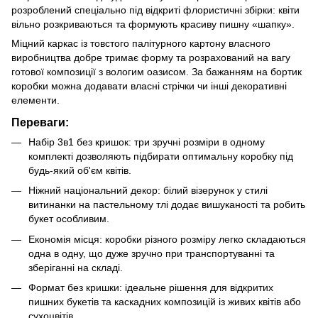
розроблений спеціально під відкриті флористичні збірки: квіти
вільно розкриваються та формують красиву пишну «шапку».
Міцний каркас із товстого палітурного картону власного
виробництва добре тримає форму та розрахований на вагу
готової композиції з вологим оазисом. За бажанням на бортик
коробки можна додавати власні стрічки чи інші декоративні
елементи.
Переваги:
Набір 3в1 без кришок: три зручні розміри в одному
комплекті дозволяють підбирати оптимальну коробку під
будь-який об'єм квітів.
Ніжний національний декор: білий візерунок у стилі
витинанки на пастельному тлі додає вишуканості та робить
букет особливим.
Економія місця: коробки різного розміру легко складаються
одна в одну, що дуже зручно при транспортуванні та
зберіганні на складі.
Формат без кришки: ідеальне рішення для відкритих
пишних букетів та каскадних композицій із живих квітів або
сухоцвітів.