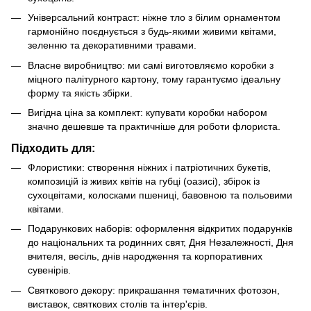
Універсальний контраст: ніжне тло з білим орнаментом
гармонійно поєднується з будь-якими живими квітами,
зеленню та декоративними травами.
Власне виробництво: ми самі виготовляємо коробки з
міцного палітурного картону, тому гарантуємо ідеальну
форму та якість збірки.
Вигідна ціна за комплект: купувати коробки набором
значно дешевше та практичніше для роботи флориста.
Підходить для:
Флористики: створення ніжних і патріотичних букетів,
композицій із живих квітів на губці (оазисі), збірок із
сухоцвітами, колосками пшениці, бавовною та польовими
квітами.
Подарункових наборів: оформлення відкритих подарунків
до національних та родинних свят, Дня Незалежності, Дня
вчителя, весіль, днів народження та корпоративних
сувенірів.
Святкового декору: прикрашання тематичних фотозон,
виставок, святкових столів та інтер'єрів.