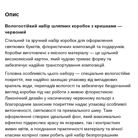
Опис
Вологостійкий набір шляпних коробок з кришками —
червоний
Стильний та зручний набір коробок для оформлення
святкових букетів, флористичних композицій та подарунків.
Коробки виготовлені з якісного матеріалу — це щільний
високоякісний картон, який чудово тримає форму та
забезпечує надійне транспортування композицій.
Головна особливість цього набору — спеціальне вологостійке
покриття, яке надійно захищає упаковку від випадкових
крапель води, перепадів вологості та забезпечує бездоганний
вигляд коробки під час роботи з живою флористикою.
Лаконічний дизайн у насиченому червоному кольорі з
благородним захисним покриттям надає упаковці особливої
витонченості, святковості та преміального шику. Таке
оформлення створює ідеальний фон, який максимально
ефектно підкреслює красу як яскравих, так і контрастних
живих квітів, а поєднання практичності матеріалу та вічної
класики колірної гами робить цей набір безпрограшним