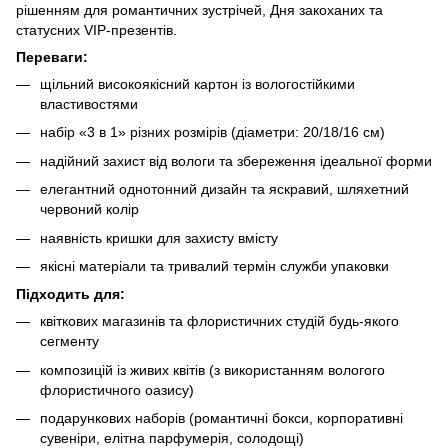
рішенням для романтичних зустрічей, Дня закоханих та
статусних VIP-презентів.
Переваги:
щільний високоякісний картон із вологостійкими
властивостями
набір «3 в 1» різних розмірів (діаметри: 20/18/16 см)
надійний захист від вологи та збереження ідеальної форми
елегантний однотонний дизайн та яскравий, шляхетний
червоний колір
наявність кришки для захисту вмісту
якісні матеріали та тривалий термін служби упаковки
Підходить для:
квіткових магазинів та флористичних студій будь-якого
сегменту
композицій із живих квітів (з використанням вологого
флористичного оазису)
подарункових наборів (романтичні бокси, корпоративні
сувеніри, елітна парфумерія, солодощі)