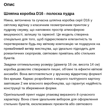
Опис
Шляпна коробка D16 - полоска пудра
Ніжна, витончена та сучасна шляпна коробка серії D16 у
світлому відтінку з класичним геометричним принтом у
пудрову смужку, що наповнює простір атмосферою
вишуканості, затишку та гармонії. Ця модель створена
спеціально для того, щоб підкреслювати елегантність та
перетворювати будь-яку квіткову композицію чи подарунок на
привабливий витвір мистецтва, що ідеально підходить для
романтичних сюрпризів, святкових привітань або стильних
букетів.
Завдяки оптимальному розміру (діаметр 16 см, висота 14 см)
коробка дозволяє створювати пишні, об'ємні та ефектні квіткові
ансамблі. Вона виготовляється у зручному відкритому форматі
без кришки. Каркас розроблено з міцного палітурного картону
завтовшки 2 мм власного виробництва, що гарантує надійність
конструкції та збереження форми.
Оригінальний принт надає упаковці виразного й сучасного
характеру. Вона стане ідеальним вибором для оформлення
стильних букетів, ексклюзивних презентів або святкового