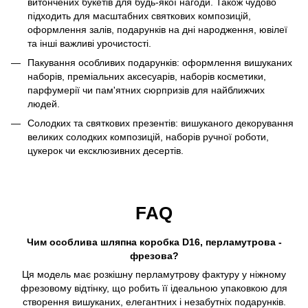
витончених букетів для будь-якої нагоди. Також чудово
підходить для масштабних святкових композицій,
оформлення залів, подарунків на дні народження, ювілеї
та інші важливі урочистості.
Пакування особливих подарунків: оформлення вишуканих
наборів, преміальних аксесуарів, наборів косметики,
парфумерії чи пам'ятних сюрпризів для найближчих
людей.
Солодких та святкових презентів: вишуканого декорування
великих солодких композицій, наборів ручної роботи,
цукерок чи ексклюзивних десертів.
FAQ
Чим особлива шляпна коробка D16, перламутрова -
фрезова?
Ця модель має розкішну перламутрову фактуру у ніжному
фрезовому відтінку, що робить її ідеальною упаковкою для
створення вишуканих, елегантних і незабутніх подарунків.