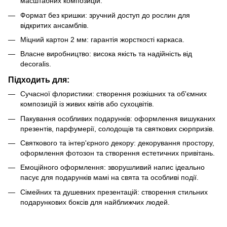
масштабних композицій.
Формат без кришки: зручний доступ до рослин для
відкритих ансамблів.
Міцний картон 2 мм: гарантія жорсткості каркаса.
Власне виробництво: висока якість та надійність від
decoralis.
Підходить для:
Сучасної флористики: створення розкішних та об'ємних
композицій із живих квітів або сухоцвітів.
Пакування особливих подарунків: оформлення вишуканих
презентів, парфумерії, солодощів та святкових сюрпризів.
Святкового та інтер'єрного декору: декорування простору,
оформлення фотозон та створення естетичних привітань.
Емоційного оформлення: зворушливий напис ідеально
пасує для подарунків мамі на свята та особливі події.
Сімейних та душевних презентацій: створення стильних
подарункових боксів для найближчих людей.