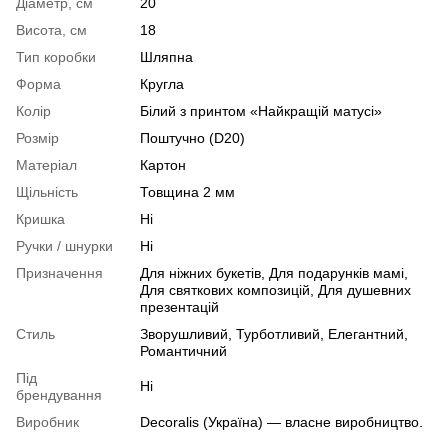
Діаметр, см
20
Висота, см
18
Тип коробки
Шляпна
Форма
Кругла
Колір
Білий з принтом «Найкращій матусі»
Розмір
Поштучно (D20)
Матеріал
Картон
Щільність
Товщина 2 мм
Кришка
Ні
Ручки / шнурки
Ні
Призначення
Для ніжних букетів, Для подарунків мамі,
Для святкових композицій, Для душевних
презентацій
Стиль
Зворушливий, Турботливий, Елегантний,
Романтичний
Під
Ні
брендування
Виробник
Decoralis (Україна) — власне виробництво.