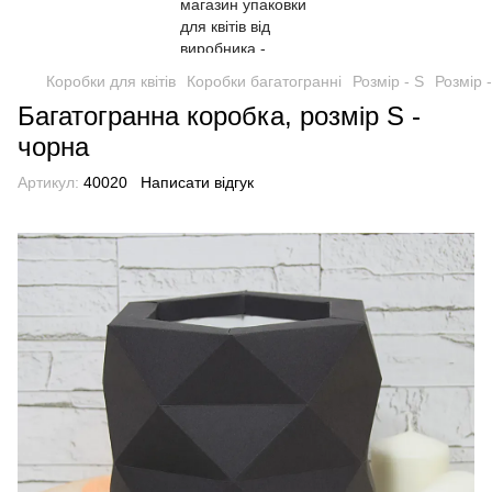
Коробки для квітів
Коробки багатогранні
Розмір - S
Розмір -
Багатогранна коробка, розмір S -
чорна
Артикул:
40020
Написати відгук