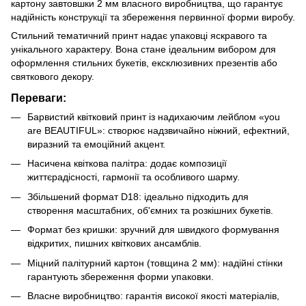
картону завтовшки 2 мм власного виробництва, що гарантує
надійність конструкції та збереження первинної форми виробу.
Стильний тематичний принт надає упаковці яскравого та
унікального характеру. Вона стане ідеальним вибором для
оформлення стильних букетів, ексклюзивних презентів або
святкового декору.
Переваги:
Барвистий квітковий принт із надихаючим лейблом «you
are BEAUTIFUL»: створює надзвичайно ніжний, ефектний,
виразний та емоційний акцент.
Насичена квіткова палітра: додає композиції
життєрадісності, гармонії та особливого шарму.
Збільшений формат D18: ідеально підходить для
створення масштабних, об'ємних та розкішних букетів.
Формат без кришки: зручний для швидкого формування
відкритих, пишних квіткових ансамблів.
Міцний палітурний картон (товщина 2 мм): надійні стінки
гарантують збереження форми упаковки.
Власне виробництво: гарантія високої якості матеріалів,