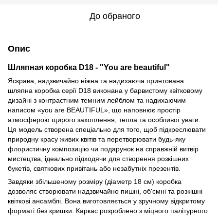
До обраного
Опис
Шляпная коробка D18 - "You are beautiful"
Яскрава, надзвичайно ніжна та надихаюча принтована
шляпна коробка серії D18 виконана у барвистому квітковому
дизайні з контрастним темним лейблом та надихаючим
написом «you are BEAUTIFUL», що наповнює простір
атмосферою щирого захоплення, тепла та особливої уваги.
Ця модель створена спеціально для того, щоб підкреслювати
природну красу живих квітів та перетворювати будь-яку
флористичну композицію чи подарунок на справжній витвір
мистецтва, ідеально підходячи для створення розкішних
букетів, святкових привітань або незабутніх презентів.
Завдяки збільшеному розміру (діаметр 18 см) коробка
дозволяє створювати надзвичайно пишні, об'ємні та розкішні
квіткові ансамблі. Вона виготовляється у зручному відкритому
форматі без кришки. Каркас розроблено з міцного палітурного