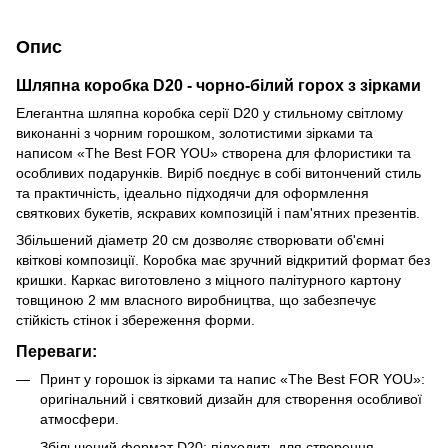
Опис
Шляпна коробка D20 - чорно-білий горох з зірками
Елегантна шляпна коробка серії D20 у стильному світлому
виконанні з чорним горошком, золотистими зірками та
написом «The Best FOR YOU» створена для флористики та
особливих подарунків. Виріб поєднує в собі витончений стиль
та практичність, ідеально підходячи для оформлення
святкових букетів, яскравих композицій і пам'ятних презентів.
Збільшений діаметр 20 см дозволяє створювати об'ємні
квіткові композиції. Коробка має зручний відкритий формат без
кришки. Каркас виготовлено з міцного палітурного картону
товщиною 2 мм власного виробництва, що забезпечує
стійкість стінок і збереження форми.
Переваги:
Принт у горошок із зірками та напис «The Best FOR YOU»:
оригінальний і святковий дизайн для створення особливої
атмосфери.
Збільшений формат D20: підходить для створення