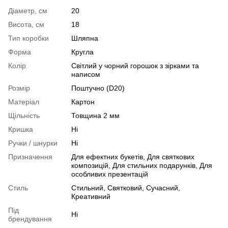
Діаметр, см
20
Висота, см
18
Тип коробки
Шляпна
Форма
Кругла
Колір
Світлий у чорний горошок з зірками та
написом
Розмір
Поштучно (D20)
Матеріал
Картон
Щільність
Товщина 2 мм
Кришка
Ні
Ручки / шнурки
Ні
Призначення
Для ефектних букетів, Для святкових
композицій, Для стильних подарунків, Для
особливих презентацій
Стиль
Стильний, Святковий, Сучасний,
Креативний
Під
Ні
брендування