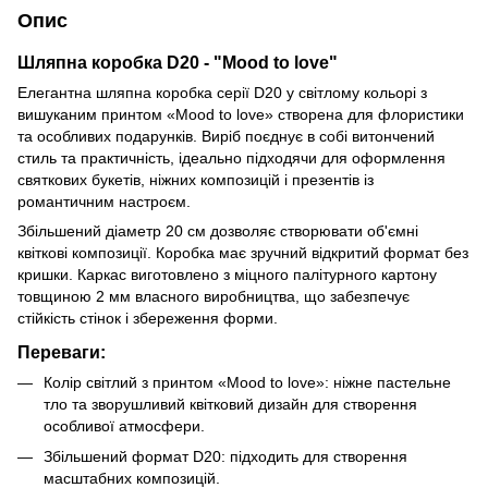
Опис
Шляпна коробка D20 - "Mood to love"
Елегантна шляпна коробка серії D20 у світлому кольорі з
вишуканим принтом «Mood to love» створена для флористики
та особливих подарунків. Виріб поєднує в собі витончений
стиль та практичність, ідеально підходячи для оформлення
святкових букетів, ніжних композицій і презентів із
романтичним настроєм.
Збільшений діаметр 20 см дозволяє створювати об'ємні
квіткові композиції. Коробка має зручний відкритий формат без
кришки. Каркас виготовлено з міцного палітурного картону
товщиною 2 мм власного виробництва, що забезпечує
стійкість стінок і збереження форми.
Переваги:
Колір світлий з принтом «Mood to love»: ніжне пастельне
тло та зворушливий квітковий дизайн для створення
особливої атмосфери.
Збільшений формат D20: підходить для створення
масштабних композицій.