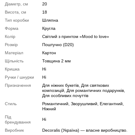
Діаметр, см
20
Висота, см
18
Тип коробки
Шляпна
Форма
Кругла
Колір
Світлий з принтом «Mood to love»
Розмір
Поштучно (D20)
Матеріал
Картон
Щільність
Товщина 2 мм
Кришка
Ні
Ручки / шнурки
Ні
Призначення
Для ніжних букетів, Для святкових
композицій, Для романтичних подарунків,
Для особливих почуттів
Стиль
Романтичний, Зворушливий, Елегантний,
Ніжний
Під
Ні
брендування
Виробник
Decoralis (Україна) — власне виробництво.