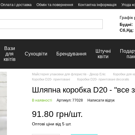
Оплата і доставка
Обмін та повернення
Контактна інформація
Угода к
Графік 
Будні:
Сб,Нд:
Вази
Штучні
Подар
для
Сухоцвіти
Брендування
квіти
пак
квітів
Майстерня упаковки для флористів - Декор Еліс
Коробки для кв
Коробки D20- принтовані
Коробки D20- принтовані decoralis
Шляпна коробка D20 - "все 
В наявності
Артикул: 77028
Написати відгук
91.80 грн/шт.
Оптові ціни від 5 шт.