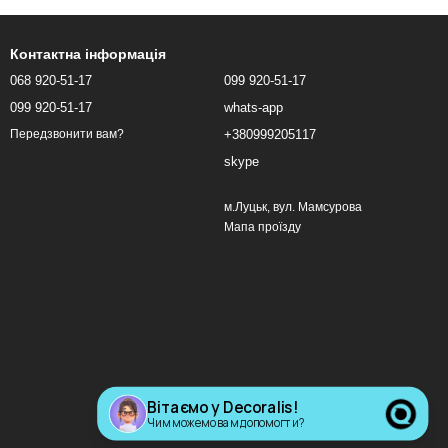
Контактна інформація
068 920-51-17
099 920-51-17
099 920-51-17
whats-app
+380999205117
Передзвонити вам?
skype
м.Луцьк, вул. Мамсурова
Мапа проїзду
Вітаємо у Decoralis!
Чим можемо вам допомогти?