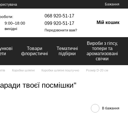
Бажання
ористувача
068 920-51-17
роботи:
Мій кошик
099 920-51-17
9:00–18:00
вихідні
Передзвонити вам?
Вироби з гіпсу,
ункові
Товари
Тематичні
топери та
ети
флористичні
підбірки
ароматизовані
свічки
ітів
Коробки шляпні
Коробки шляпні поштучно
Розмір D-20 cм
заради твоєї посмішки"
В бажання