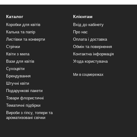
Каталог
Клієнтам
Коробки для квітів
Вхід до кабінету
Калька та папір
Про нас
Листівки та конверти
Оплата і доставка
Стрічки
Обмін та повернення
Квіти з мила
Контактна інформація
Вази для квітів
Угода користувача
Сухоцвіти
Ми в соцмережах
Брендування
Штучні квіти
Подарункові пакети
Товари флористичні
Тематичні підбірки
Вироби з гіпсу, топери та
ароматизовані свічки