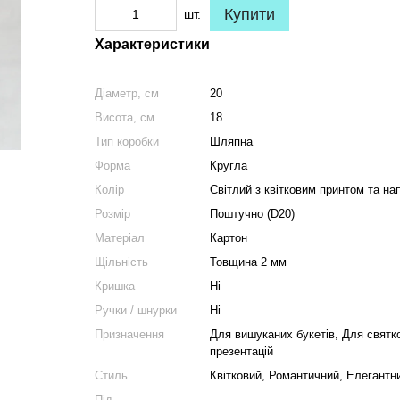
Купити
шт.
Характеристики
Діаметр, см
20
Висота, см
18
Тип коробки
Шляпна
Форма
Кругла
Колір
Світлий з квітковим принтом та на
Розмір
Поштучно (D20)
Матеріал
Картон
Щільність
Товщина 2 мм
Кришка
Ні
Ручки / шнурки
Ні
Призначення
Для вишуканих букетів, Для святк
презентацій
Стиль
Квітковий, Романтичний, Елегантн
Під