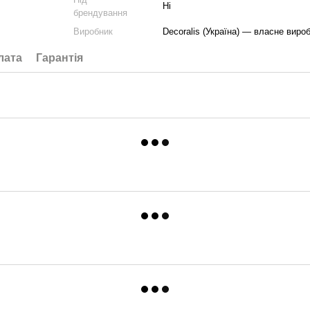
Ні
брендування
Виробник
Decoralis (Україна) — власне виро
лата
Гарантія