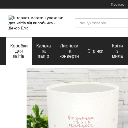
Перейти до основного контенту
Про нас
Коробки
Калька
Листівки
Квіти
для
та
та
Стрічки
з
квітів
папір
конверти
мила