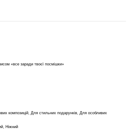
писом «все заради твоєї посмішки»
ових композицій, Для стильних подарунків, Для особливих
ий, Ніжний