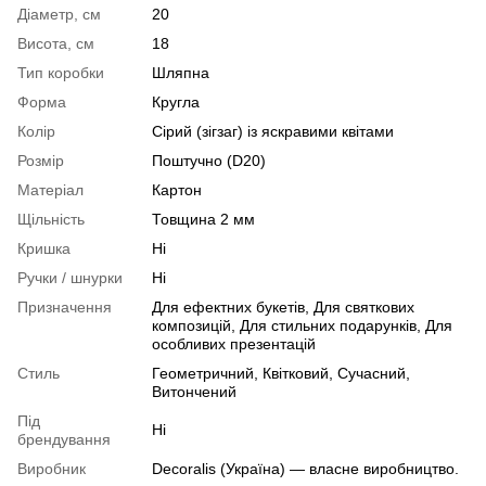
Діаметр, см
20
Висота, см
18
Тип коробки
Шляпна
Форма
Кругла
Колір
Сірий (зігзаг) із яскравими квітами
Розмір
Поштучно (D20)
Матеріал
Картон
Щільність
Товщина 2 мм
Кришка
Ні
Ручки / шнурки
Ні
Призначення
Для ефектних букетів, Для святкових
композицій, Для стильних подарунків, Для
особливих презентацій
Стиль
Геометричний, Квітковий, Сучасний,
Витончений
Під
Ні
брендування
Виробник
Decoralis (Україна) — власне виробництво.