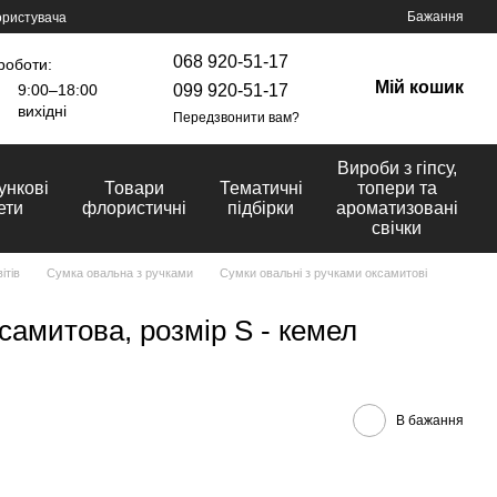
Бажання
ористувача
068 920-51-17
роботи:
Мій кошик
099 920-51-17
9:00–18:00
вихідні
Передзвонити вам?
Вироби з гіпсу,
ункові
Товари
Тематичні
топери та
ети
флористичні
підбірки
ароматизовані
свічки
ітів
Сумка овальна з ручками
Сумки овальні з ручками оксамитові
самитова, розмір S - кемел
В бажання