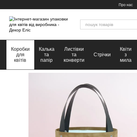
Перейти до основного контенту
Про нас
Коробки
Калька
Листівки
Квіти
для
та
та
Стрічки
з
квітів
папір
конверти
мила