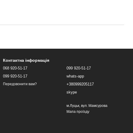
Контактна інформація
068 920-51-17
099 920-51-17
099 920-51-17
whats-app
+380999205117
Передзвонити вам?
skype
м.Луцьк, вул. Мамсурова
Мапа проїзду