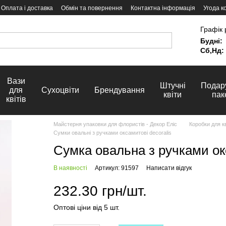
Оплата і доставка
Обмін та повернення
Контактна інформація
Угода к
Графік 
Будні:
Сб,Нд:
Вази
Штучні
Подар
для
Сухоцвіти
Брендування
квіти
пак
квітів
Майстерня упаковки для флористів - Декор Еліс
Коробки для кв
Сумки овальні з ручками оксамитові decoralis
Сумка овальна з ручками ок
В наявності
Артикул: 91597
Написати відгук
232.30 грн/шт.
Оптові ціни від 5 шт.