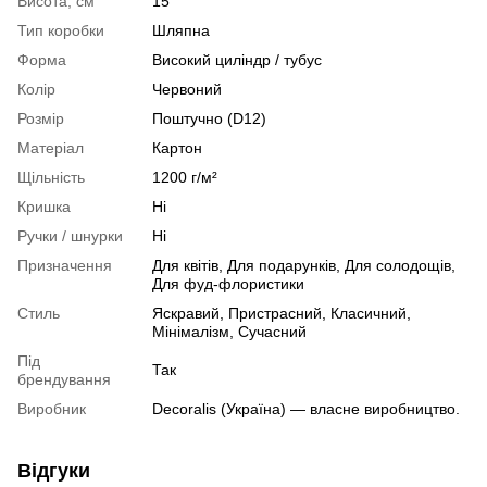
Висота, см
15
Тип коробки
Шляпна
Форма
Високий циліндр / тубус
Колір
Червоний
Розмір
Поштучно (D12)
Матеріал
Картон
Щільність
1200 г/м²
Кришка
Ні
Ручки / шнурки
Ні
Призначення
Для квітів, Для подарунків, Для солодощів,
Для фуд-флористики
Стиль
Яскравий, Пристрасний, Класичний,
Мінімалізм, Сучасний
Під
Так
брендування
Виробник
Decoralis (Україна) — власне виробництво.
Відгуки