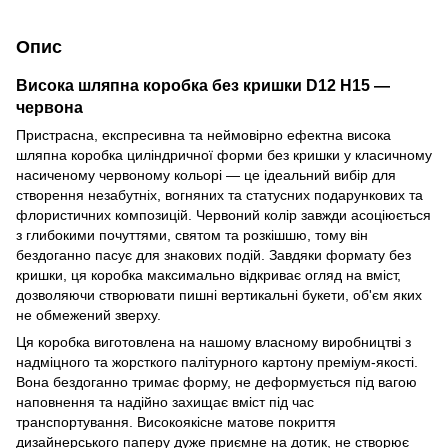
Опис
Висока шляпна коробка без кришки D12 H15 —
червона
Пристрасна, експресивна та неймовірно ефектна висока
шляпна коробка циліндричної форми без кришки у класичному
насиченому червоному кольорі — це ідеальний вибір для
створення незабутніх, вогняних та статусних подарункових та
флористичних композицій. Червоний колір завжди асоціюється
з глибокими почуттями, святом та розкішшю, тому він
бездоганно пасує для знакових подій. Завдяки формату без
кришки, ця коробка максимально відкриває огляд на вміст,
дозволяючи створювати пишні вертикальні букети, об'єм яких
не обмежений зверху.
Ця коробка виготовлена на нашому власному виробництві з
надміцного та жорсткого палітурного картону преміум-якості.
Вона бездоганно тримає форму, не деформується під вагою
наповнення та надійно захищає вміст під час
транспортування. Високоякісне матове покриття
дизайнерського паперу дуже приємне на дотик, не створює