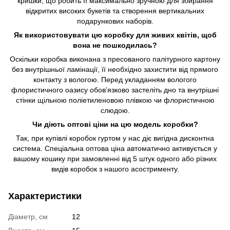
кришки, що робить її максимально зручною для збирання
відкритих високих букетів та створення вертикальних
подарункових наборів.
Як використовувати цю коробку для живих квітів, щоб
вона не пошкодилась?
Оскільки коробка виконана з пресованого палітурного картону
без внутрішньої ламінації, її необхідно захистити від прямого
контакту з вологою. Перед укладанням вологого
флористичного оазису обов’язково застеліть дно та внутрішні
стінки щільною поліетиленовою плівкою чи флористичною
слюдою.
Чи діють оптові ціни на цю модель коробки?
Так, при купівлі коробок гуртом у нас діє вигідна дисконтна
система. Спеціальна оптова ціна автоматично активується у
вашому кошику при замовленні від 5 штук одного або різних
видів коробок з нашого асострименту.
Характеристики
Діаметр, см
12