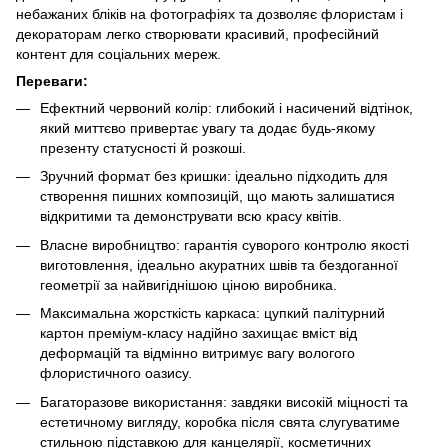
небажаних бліків на фотографіях та дозволяє флористам і
декораторам легко створювати красивий, професійний
контент для соціальних мереж.
Переваги:
Ефектний червоний колір: глибокий і насичений відтінок,
який миттєво привертає увагу та додає будь-якому
презенту статусності й розкоші.
Зручний формат без кришки: ідеально підходить для
створення пишних композицій, що мають залишатися
відкритими та демонструвати всю красу квітів.
Власне виробництво: гарантія суворого контролю якості
виготовлення, ідеально акуратних швів та бездоганної
геометрії за найвигіднішою ціною виробника.
Максимальна жорсткість каркаса: цупкий палітурний
картон преміум-класу надійно захищає вміст від
деформацій та відмінно витримує вагу вологого
флористичного оазису.
Багаторазове використання: завдяки високій міцності та
естетичному вигляду, коробка після свята слугуватиме
стильною підставкою для канцелярії, косметичних