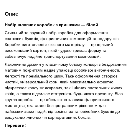
Опис
Набір шляпних коробок з кришками — білий
Стильний та зручний набір коробок для оформлення
святкових букетів, флористичних композицій та подарунків.
Коробки виготовлені з якісного матеріалу — це щільний
високоякісний картон, який чудово тримає форму та
забезпечує надійне транспортування композицій.
Лаконічний дизайн у класичному білому кольорі з бездоганним
матовим покриттям надає упаковці особливої витонченості,
легкості та преміального шику. Таке оформлення створює
чистий, універсальний фон, який максимально ефектно
підкреслює красу як яскравих, так і ніжних пастельних живих
квітів, а також підсилює статусність будь-якого презенту. Біла
кругла коробка — це абсолютна класика флористичного
мистецтва, яка стане безпрограшним рішенням для
найважливіших подій: від весільних та ювілейних букетів до
вишуканих жіночих чи корпоративних боксів.
Переваги: