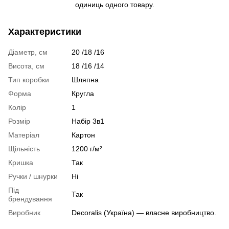
одиниць одного товару.
Характеристики
Діаметр, см
20 /18 /16
Висота, см
18 /16 /14
Тип коробки
Шляпна
Форма
Кругла
Колір
1
Розмір
Набір 3в1
Матеріал
Картон
Щільність
1200 г/м²
Кришка
Так
Ручки / шнурки
Ні
Під
Так
брендування
Виробник
Decoralis (Україна) — власне виробництво.