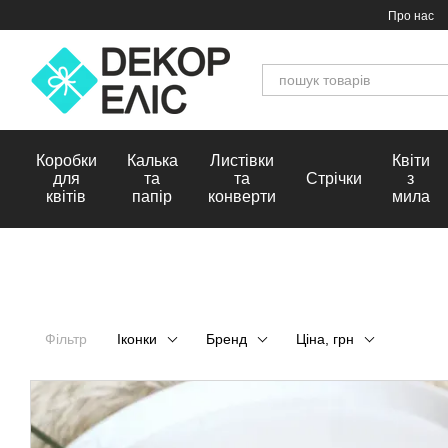
Перейти до основного контенту
Про нас
Коробки
Калька
Листівки
Квіти
для
та
та
Стрічки
з
квітів
папір
конверти
мила
Фільтр
Іконки
Бренд
Ціна, грн