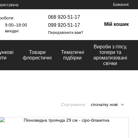
Бажання
ористувача
068 920-51-17
роботи:
Мій кошик
099 920-51-17
9:00–18:00
вихідні
Передзвонити вам?
Вироби з гіпсу,
ункові
Товари
Тематичні
топери та
ети
флористичні
підбірки
ароматизовані
свічки
Сортування:
спочатку нові