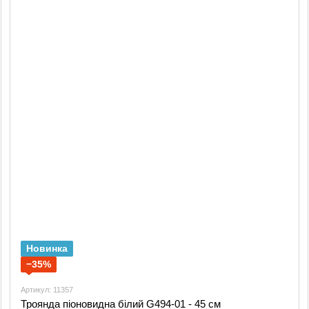
Новинка
−35%
Артикул: 11357
Троянда піоновидна білий G494-01 - 45 см