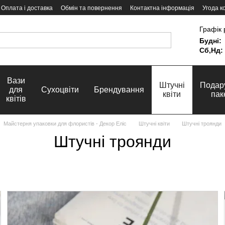
Оплата і доставка
Обмін та повернення
Контактна інформація
Угода к
Графік 
Будні:
Сб,Нд:
Вази
Штучні
Подар
для
Сухоцвіти
Брендування
квіти
пак
квітів
Майстерня упаковки для флористів - Декор Еліс
Штучні квіти
Штучні троянди
Штучні троянди