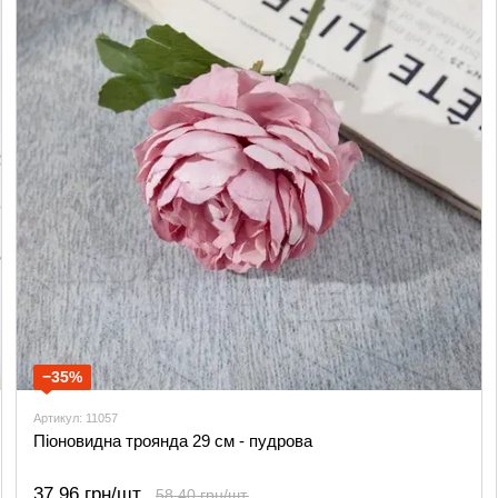
−35%
Артикул: 11057
Піоновидна троянда 29 см - пудрова
37.96 грн/шт.
58.40 грн/шт.