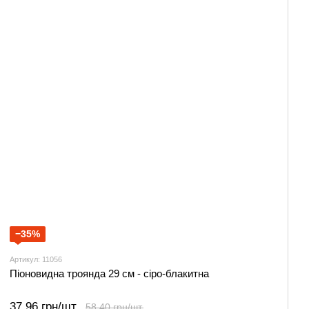
−35%
Артикул: 11056
Піоновидна троянда 29 см - сіро-блакитна
37.96 грн/шт.
58.40 грн/шт.