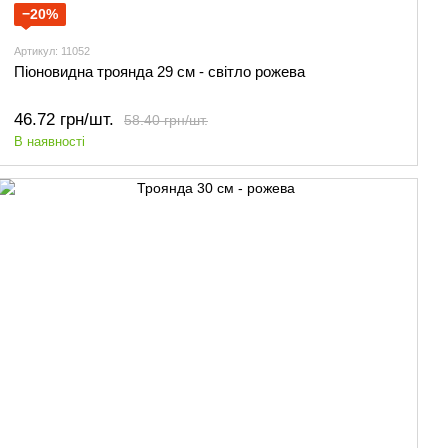
−20%
Артикул: 11052
Піоновидна троянда 29 см - світло рожева
46.72 грн/шт.
58.40 грн/шт.
В наявності