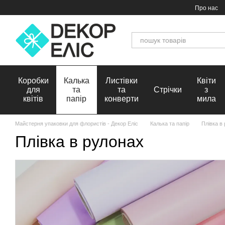
Перейти до основного контенту
Про нас
Коробки
Калька
Листівки
Квіти
для
та
та
Стрічки
з
квітів
папір
конверти
мила
Майстерня упаковки для флористів - Декор Еліс
Калька та папір
Плівка в
Плівка в рулонах