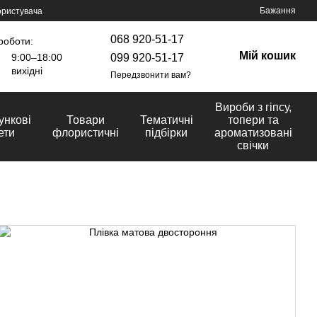
Бажання
ористувача
068 920-51-17
роботи:
Мій кошик
099 920-51-17
9:00–18:00
вихідні
Передзвонити вам?
Вироби з гіпсу,
ункові
Товари
Тематичні
топери та
ети
флористичні
підбірки
ароматизовані
свічки