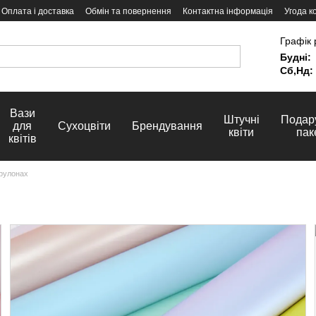
Оплата і доставка
Обмін та повернення
Контактна інформація
Угода к
Графік 
Будні:
Сб,Нд:
Вази
Штучні
Подар
для
Сухоцвіти
Брендування
квіти
пак
квітів
 рулонах