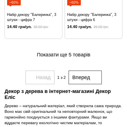
−60%
−60%
Набір декору "Балеринка", 3
Набір декору "Балеринка", 3
штуки - цифра 7
штуки - цифра 6
14.40 грн/уп.
14.40 грн/уп.
36.00 грн
36.00 грн
Показати ще 5 товарів
Назад
Вперед
1
з 2
Декор з дерева в інтернет-магазині Декор
Еліс
Дерево – натуральний матеріал, який створила сама природа.
Воно має свій оригінальний та неповторний малюнок, що
гармонійно поєднується з іншими фактурами. Якщо ви
віддаєте перевагу екологічно чистим матеріалам, то