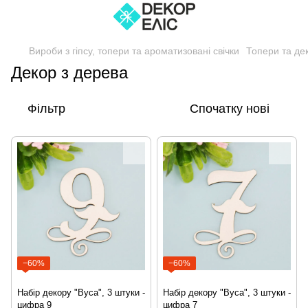
Вироби з гіпсу, топери та ароматизовані свічки
Топери та де
Декор з дерева
Фільтр
Спочатку нові
−60%
−60%
Набір декору "Вуса", 3 штуки -
Набір декору "Вуса", 3 штуки -
цифра 9
цифра 7