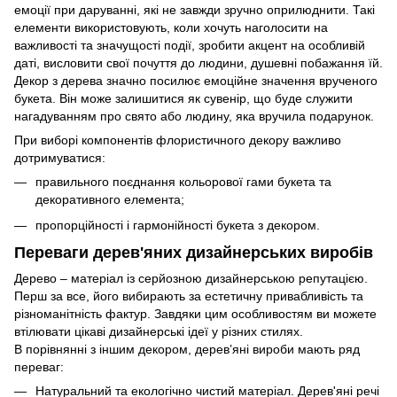
емоції при даруванні, які не завжди зручно оприлюднити. Такі
елементи використовують, коли хочуть наголосити на
важливості та значущості події, зробити акцент на особливій
даті, висловити свої почуття до людини, душевні побажання їй.
Декор з дерева значно посилює емоційне значення врученого
букета. Він може залишитися як сувенір, що буде служити
нагадуванням про свято або людину, яка вручила подарунок.
При виборі компонентів флористичного декору важливо
дотримуватися:
правильного поєднання кольорової гами букета та
декоративного елемента;
пропорційності і гармонійності букета з декором.
Переваги дерев'яних дизайнерських виробів
Дерево – матеріал із серйозною дизайнерською репутацією.
Перш за все, його вибирають за естетичну привабливість та
різноманітність фактур. Завдяки цим особливостям ви можете
втілювати цікаві дизайнерські ідеї у різних стилях.
В порівнянні з іншим декором, дерев’яні вироби мають ряд
переваг:
Натуральний та екологічно чистий матеріал. Дерев'яні речі