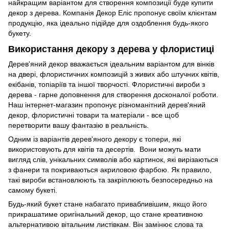
найкращим варіантом для створення композиції буде купити
декор з дерева. Компанія Декор Еліс пропонує своїм клієнтам
продукцію, яка ідеально підійде для оздоблення будь-якого
букету.
Використання декору з дерева у флористиці
Дерев'яний декор вважається ідеальним варіантом для вінків
на двері, флористичних композицій з живих або штучних квітів,
екібанів, топіаріїв та іншої творчості. Флористичні вироби з
дерева - гарне доповнення для створення досконалої роботи.
Наш інтернет-магазин пропонує різноманітний дерев'яний
декор, флористичні товари та матеріали - все щоб
перетворити вашу фантазію в реальність.
Одним із варіантів дерев'яного декору є топери, які
використовують для квітів та десертів. Вони можуть мати
вигляд слів, унікальних символів або картинок, які вирізаються
з фанери та покриваються акриловою фарбою. Як правило,
такі вироби встановлюють та закріплюють безпосередньо на
самому букеті.
Будь-який букет стане набагато привабливішим, якщо його
прикрашатиме оригінальний декор, що стане креативною
альтернативою вітальним листівкам. Він замінює слова та