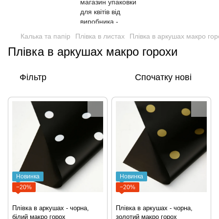
Калька та папір
Плівка в листах
Плівка в аркушах макро гор
Плівка в аркушах макро горохи
Фільтр
Спочатку нові
Новинка
Новинка
−20%
−20%
Плівка в аркушах - чорна,
Плівка в аркушах - чорна,
білий макро горох
золотий макро горох