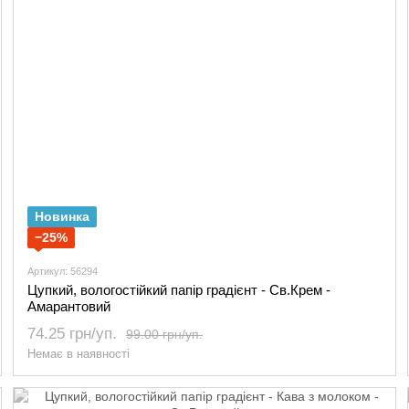
Новинка
−25%
Артикул: 56294
Цупкий, вологостійкий папір градієнт - Св.Крем -
Амарантовий
74.25 грн/уп.
99.00 грн/уп.
Немає в наявності