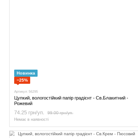
Новинка
−25%
Артикул: 56295
Цупкий, вологостійкий папір градієнт - Св.Блакитний -
Рожевий
74.25 грн/уп.
99.00 грн/уп.
Немає в наявності