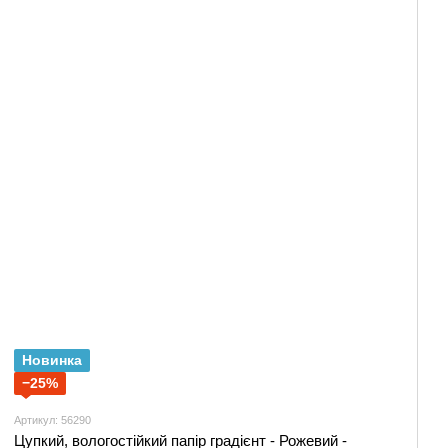
Новинка
−25%
Артикул: 56290
Цупкий, вологостійкий папір градієнт - Рожевий -