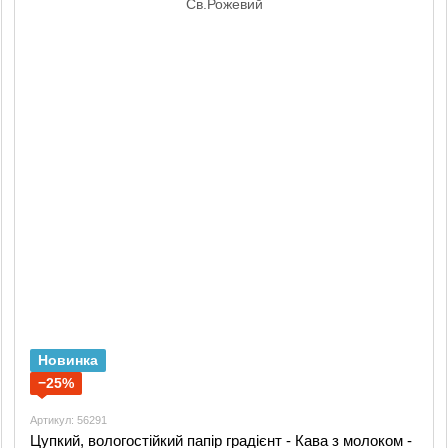
Новинка
−25%
Артикул: 56291
Цупкий, вологостійкий папір градієнт - Кава з молоком -