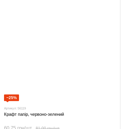
−25%
Артикул: 56119
Крафт папір, червоно-зелений
60.75 грн/шт.
81.00 грн/шт.