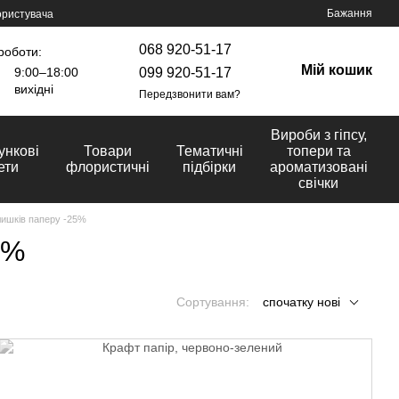
Бажання
ористувача
068 920-51-17
роботи:
Мій кошик
099 920-51-17
9:00–18:00
вихідні
Передзвонити вам?
Вироби з гіпсу,
ункові
Товари
Тематичні
топери та
ети
флористичні
підбірки
ароматизовані
свічки
ишків паперу -25%
5%
Сортування:
спочатку нові