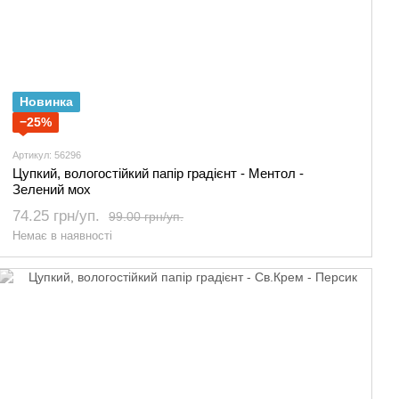
Новинка
−25%
Артикул: 56296
Цупкий, вологостійкий папір градієнт - Ментол -
Зелений мох
74.25 грн/уп.
99.00 грн/уп.
Немає в наявності