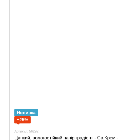
Новинка
−25%
Артикул: 56292
Цупкий, вологостійкий папір градієнт - Св.Крем -