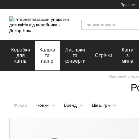
Перейти до основного контенту
Про нас
Коробки
Калька
Листівки
Квіти
для
та
та
Стрічки
з
квітів
папір
конверти
мила
Майстерня упаковк
Р
Фільтр
Іконки
Бренд
Ціна, грн