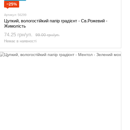
−25%
Артикул: 56299
Цупкий, вологостійкий папір градієнт - Св.Рожевий -
Жимолість
74.25 грн/уп.
99.00 грн/уп.
Немає в наявності