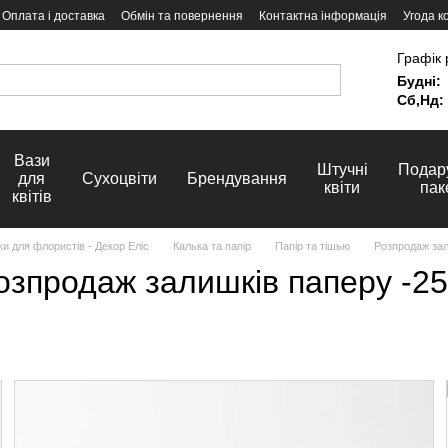
Оплата і доставка
Обмін та повернення
Контактна інформація
Угода к
Графік 
Будні:
Сб,Нд:
Вази
Штучні
Подар
для
Сухоцвіти
Брендування
квіти
пак
квітів
и для флористів - Декор Еліс
Калька та папір
Папір та тішью
Розпродаж зал
озпродаж залишків паперу -2