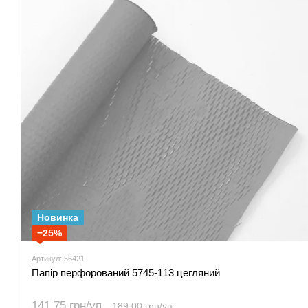
Новинка
−25%
Артикул: 56421
Папір перфорований 5745-113 цегляний
141.75 грн/уп.
189.00 грн/уп.