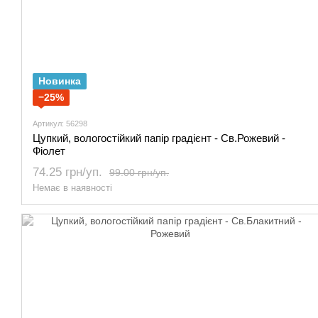
Новинка
−25%
Артикул: 56298
Цупкий, вологостійкий папір градієнт - Св.Рожевий -
Фіолет
74.25 грн/уп.
99.00 грн/уп.
Немає в наявності