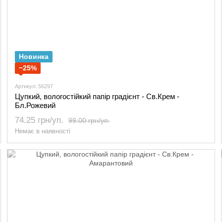
Новинка
−25%
Артикул: 56297
Цупкий, вологостійкий папір градієнт - Св.Крем -
Бл.Рожевий
74.25 грн/уп.
99.00 грн/уп.
Немає в наявності