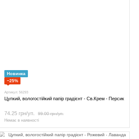
Новинка
−25%
Артикул: 56293
Цупкий, вологостійкий папір градієнт - Св.Крем - Персик
74.25 грн/уп.
99.00 грн/уп.
Немає в наявності