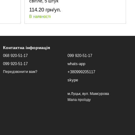
світле, 5 штук
114.20 грн/уп.
В наявності
Контактна інформація
068 920-51-17
099 920-51-17
099 920-51-17
whats-app
+380999205117
Передзвонити вам?
skype
м.Луцьк, вул. Мамсурова
Мапа проїзду