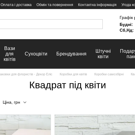
Оплата і доставка
Обмін та повернення
Контактна інформація
Угода к
Графік 
Будні:
Сб,Нд:
Вази
Штучні
Подар
для
Сухоцвіти
Брендування
квіти
пак
квітів
ковки для флористів - Декор Еліс
Коробки для квітів
Коробки самозбірні
Кв
Квадрат під квіти
Ціна, грн