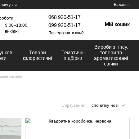
Бажання
ористувача
068 920-51-17
роботи:
Мій кошик
099 920-51-17
9:00–18:00
вихідні
Передзвонити вам?
Вироби з гіпсу,
ункові
Товари
Тематичні
топери та
ети
флористичні
підбірки
ароматизовані
свічки
адрат під квіти
Сортування:
спочатку нові