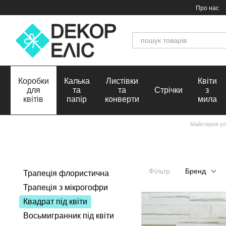
Перейти до основного контенту
Про нас
Коробки
Калька
Листівки
Квіти
для
та
та
Стрічки
з
квітів
папір
конверти
мила
Майстерня упа
Фільтр
Бренд
Трапеція флористична
Трапеція з мікрогофри
Квадрат під квіти
Восьмигранник під квіти