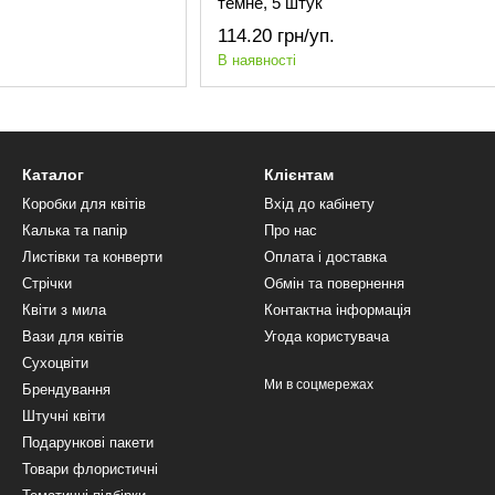
темне, 5 штук
114.20 грн/уп.
В наявності
Каталог
Клієнтам
Коробки для квітів
Вхід до кабінету
Калька та папір
Про нас
Листівки та конверти
Оплата і доставка
Стрічки
Обмін та повернення
Квіти з мила
Контактна інформація
Вази для квітів
Угода користувача
Сухоцвіти
Ми в соцмережах
Брендування
Штучні квіти
Подарункові пакети
Товари флористичні