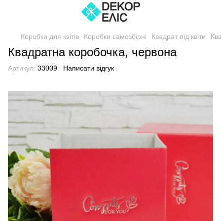
Коробки для квітів
Коробки самозбірні
Квадрат під квіти
Ква
Квадратна коробочка, червона
Артикул:
33009
Написати відгук