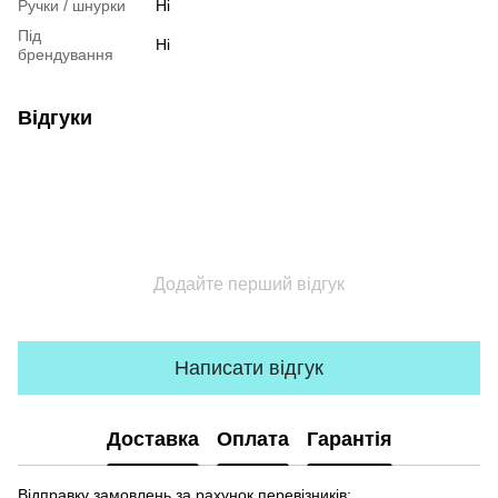
Ручки / шнурки
Ні
Під
Ні
брендування
Відгуки
Додайте перший відгук
Написати відгук
Доставка
Оплата
Гарантія
Відправку замовлень за рахунок перевізників: