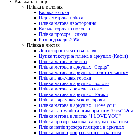
Калька та папір
Плівка в рулонах
Калька матова
Перламутрова плівка
Плівка матова двостороння
Калька горох та полоска
Плівка прозора - слюда
Розпродаж до -25%
Плівка в листах
Двохстороння матова плівка
Цупка текстурна плівка в аркушах (Кафін)
Плівка матова в листах
Плівка матова в аркушах "Серця"
Плівка матова в аркушах з золотим кантом
Плівка в аркушах горохи
Плівка матова в аркушах - золото
Плівка матова - рожеве золото
Плівка матова в аркушах - Рамки
Плівка в аркушах макро горохи
Плівка матова в аркушах "I love you"
Плівка з анімалістичним принтом 52см*52см
Плівка матова в листах "I LOVE YOU"
Плівка прозора матова в аркушах з кантом
Плівка напівпрозора глянцева в аркушах
Плівка напівпрозора глянцева з кантом