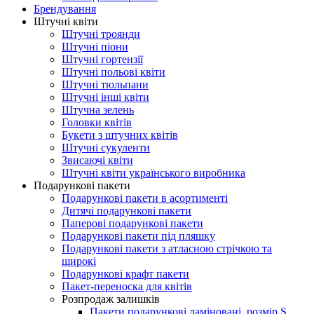
Брендування
Штучні квіти
Штучні троянди
Штучні піони
Штучні гортензії
Штучні польові квіти
Штучні тюльпани
Штучні інші квіти
Штучна зелень
Головки квітів
Букети з штучних квітів
Штучні сукуленти
Звисаючі квіти
Штучні квіти українського виробника
Подарункові пакети
Подарункові пакети в асортименті
Дитячі подарункові пакети
Паперові подарункові пакети
Подарункові пакети під пляшку
Подарункові пакети з атласною стрічкою та
широкі
Подарункові крафт пакети
Пакет-переноска для квітів
Розпродаж залишків
Пакети подарункові ламіновані, розмір S