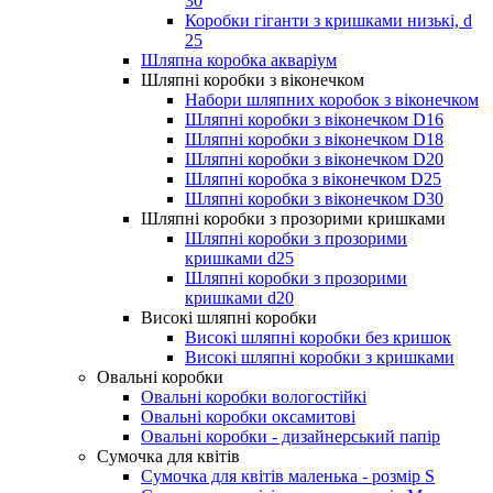
30
Коробки гіганти з кришками низькі, d
25
Шляпна коробка акваріум
Шляпні коробки з віконечком
Набори шляпних коробок з віконечком
Шляпні коробки з віконечком D16
Шляпні коробки з віконечком D18
Шляпні коробки з віконечком D20
Шляпні коробка з віконечком D25
Шляпні коробки з віконечком D30
Шляпні коробки з прозорими кришками
Шляпні коробки з прозорими
кришками d25
Шляпні коробки з прозорими
кришками d20
Високі шляпні коробки
Високі шляпні коробки без кришок
Високі шляпні коробки з кришками
Овальні коробки
Овальні коробки вологостійкі
Овальні коробки оксамитові
Овальні коробки - дизайнерський папір
Сумочка для квітів
Сумочка для квітів маленька - розмір S