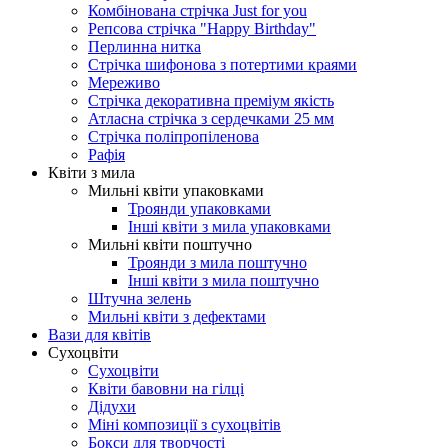
Комбінована стрічка Just for you
Репсова стрічка "Happy Birthday"
Перлинна нитка
Стрічка шифонова з потертими краями
Мереживо
Стрічка декоративна преміум якість
Атласна стрічка з сердечками 25 мм
Стрічка поліпропіленова
Рафія
Квіти з мила
Мильні квіти упаковками
Троянди упаковками
Інші квіти з мила упаковками
Мильні квіти поштучно
Троянди з мила поштучно
Інші квіти з мила поштучно
Штучна зелень
Мильні квіти з дефектами
Вази для квітів
Сухоцвіти
Сухоцвіти
Квіти бавовни на гілці
Дідухи
Міні композиції з сухоцвітів
Бокси для творчості