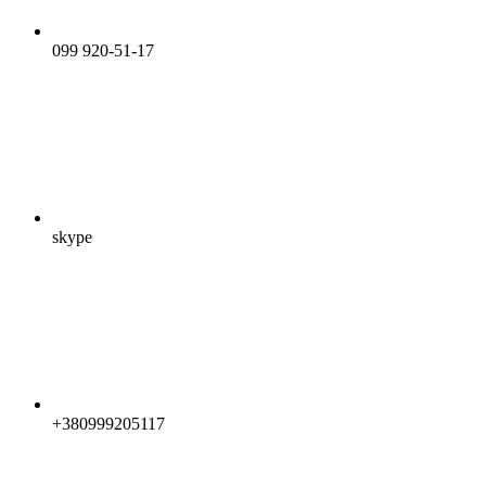
099 920-51-17
skype
+380999205117