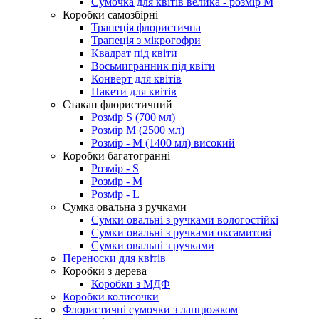
Сумочка для квітів велика - розмір М
Коробки самозбірні
Трапеція флористична
Трапеція з мікрогофри
Квадрат під квіти
Восьмигранник під квіти
Конверт для квітів
Пакети для квітів
Стакан флористичний
Розмір S (700 мл)
Розмір М (2500 мл)
Розмір - М (1400 мл) високий
Коробки багатогранні
Розмір - S
Розмір - М
Розмір - L
Сумка овальна з ручками
Сумки овальні з ручками вологостійкі
Сумки овальні з ручками оксамитові
Сумки овальні з ручками
Переноски для квітів
Коробки з дерева
Коробки з МДФ
Коробки колисочки
Флористичні сумочки з ланцюжком