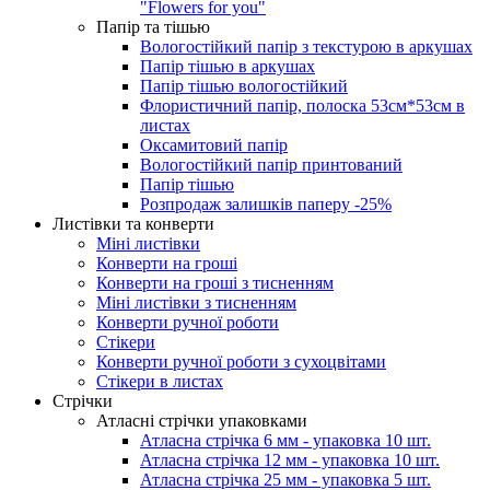
"Flowers for you"
Папір та тішью
Вологостійкий папір з текстурою в аркушах
Папір тішью в аркушах
Папір тішью вологостійкий
Флористичний папір, полоска 53см*53см в
листах
Оксамитовий папір
Вологостійкий папір принтований
Папір тішью
Розпродаж залишків паперу -25%
Листівки та конверти
Міні листівки
Конверти на гроші
Конверти на гроші з тисненням
Міні листівки з тисненням
Конверти ручної роботи
Стікери
Конверти ручної роботи з сухоцвітами
Стікери в листах
Стрічки
Атласні стрічки упаковками
Атласна стрічка 6 мм - упаковка 10 шт.
Атласна стрічка 12 мм - упаковка 10 шт.
Атласна стрічка 25 мм - упаковка 5 шт.