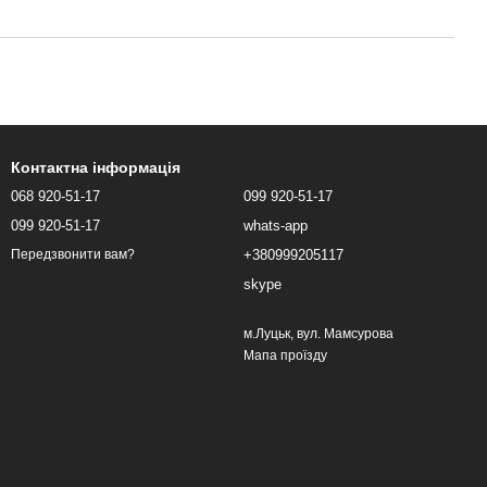
Контактна інформація
068 920-51-17
099 920-51-17
099 920-51-17
whats-app
+380999205117
Передзвонити вам?
skype
м.Луцьк, вул. Мамсурова
Мапа проїзду