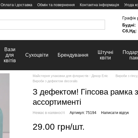
Оплата і доставка
Обмін та повернення
Контактна інформація
Угода к
Графік 
Будні:
Сб,Нд:
Вази
Штучні
Подар
для
Сухоцвіти
Брендування
квіти
пак
квітів
Майстерня упаковки для флористів - Декор Еліс
Вироби з гіпсу
Вироби з дефектом decoralis
З дефектом! Гіпсова рамка з
ассортименті
Немає в наявності
Артикул: 75194
Написати відгук
29.00 грн/шт.