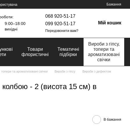
Бажання
ористувача
068 920-51-17
роботи:
Мій кошик
099 920-51-17
9:00–18:00
вихідні
Передзвонити вам?
Вироби з гіпсу,
ункові
Товари
Тематичні
топери та
ети
флористичні
підбірки
ароматизовані
свічки
, топери та ароматизовані свічки
Вироби з гіпсу
Вироби з дефектом
 колбою - 2 (висота 15 см) в
В бажання