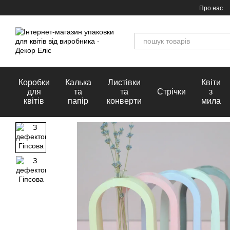
Перейти до основного контенту
Про нас
Коробки
Калька
Листівки
Квіти
для
та
та
Стрічки
з
квітів
папір
конверти
мила