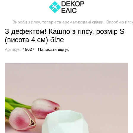
Вироби з гіпсу, топери та ароматизовані свічки
Вироби з гіпс
З дефектом! Кашпо з гіпсу, розмір S
(висота 4 см) біле
Артикул:
45027
Написати відгук