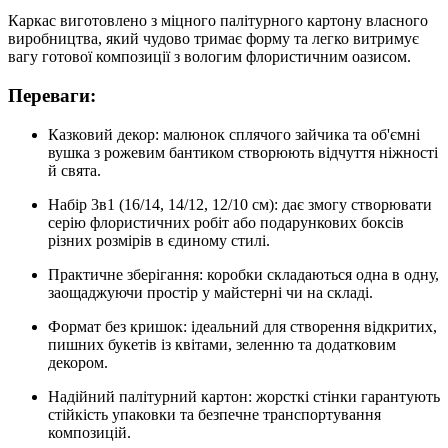
Каркас виготовлено з міцного палітурного картону власного
виробництва, який чудово тримає форму та легко витримує
вагу готової композиції з вологим флористичним оазисом.
Переваги:
Казковий декор: малюнок сплячого зайчика та об'ємні
вушка з рожевим бантиком створюють відчуття ніжності
й свята.
Набір 3в1 (16/14, 14/12, 12/10 см): дає змогу створювати
серію флористичних робіт або подарункових боксів
різних розмірів в єдиному стилі.
Практичне зберігання: коробки складаються одна в одну,
заощаджуючи простір у майстерні чи на складі.
Формат без кришок: ідеальний для створення відкритих,
пишних букетів із квітами, зеленню та додатковим
декором.
Надійний палітурний картон: жорсткі стінки гарантують
стійкість упаковки та безпечне транспортування
композицій.