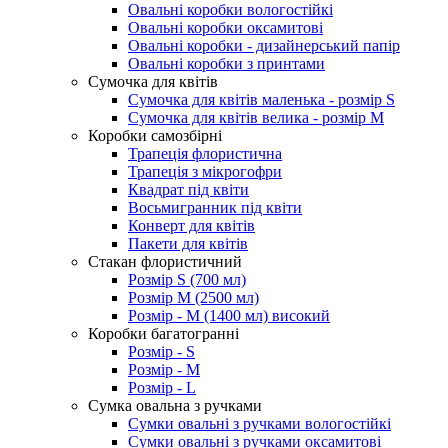
Овальні коробки вологостійкі
Овальні коробки оксамитові
Овальні коробки - дизайнерський папір
Овальні коробки з принтами
Сумочка для квітів
Сумочка для квітів маленька - розмір S
Сумочка для квітів велика - розмір М
Коробки самозбірні
Трапеція флористична
Трапеція з мікрогофри
Квадрат під квіти
Восьмигранник під квіти
Конверт для квітів
Пакети для квітів
Стакан флористичний
Розмір S (700 мл)
Розмір М (2500 мл)
Розмір - М (1400 мл) високий
Коробки багатогранні
Розмір - S
Розмір - М
Розмір - L
Сумка овальна з ручками
Сумки овальні з ручками вологостійкі
Сумки овальні з ручками оксамитові