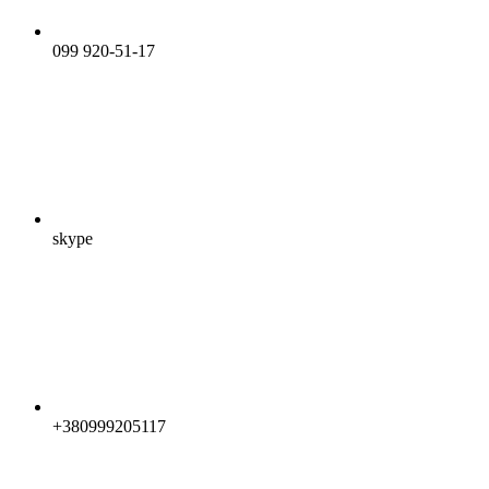
099 920-51-17
skype
+380999205117