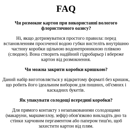
FAQ
Чи розмокне картон при використанні вологого
флористичного оазису?
Ні, якщо дотримуватися простого правила: перед
встановленням просоченої водою губки вистеліть внутрішню
частину коробки щільною водонепроникною плівкою
(слюдою). Вона створить надійний гідробарьєр і вбереже
картон від розмокнення.
Чи можна закрити коробки кришкою?
Даний набір виготовляється у відкритому форматі без кришок,
що робить його ідеальним вибором для пишних, об'ємних і
каскадних букетів.
Як упакувати солодощі всередині коробки?
Для прямого контакту з незапакованими солодощами
(макаруни, маршмеллоу, зефір) обов'язково викладіть дно та
стінки харчовим пергаментом або папером тиш'ю, щоб
захистити картон від плям.