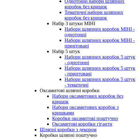
Однотонні набори шляпних
коробок без кришок
Тематичні набори шляпних
коробок без кришок
Набір 3 штуки МІНІ
Набори шляпних коробок МІНІ -
однотонні
Набори шляпних коробок МІНІ -
принтовані
Набір 5 штук
Набори шляпних коробок 5 штук
- однотонні
Набори шляпних коробок 5 штук
- принтовані
Набори шляпних коробок 5 штук
- тематичні
Оксамитові шляпні коробки
Набори оксамитових коробок без
кришок
Набори оксамитових коробок з
кришками
Коробки оксамитові поштучно
Оксамитові коробки гіганти
Шляпні коробки з декором
Коробки шляпні поштучно