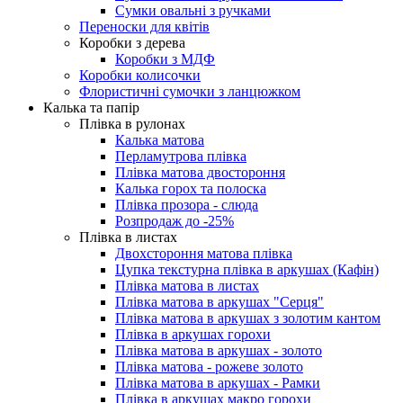
Сумки овальні з ручками
Переноски для квітів
Коробки з дерева
Коробки з МДФ
Коробки колисочки
Флористичні сумочки з ланцюжком
Калька та папір
Плівка в рулонах
Калька матова
Перламутрова плівка
Плівка матова двостороння
Калька горох та полоска
Плівка прозора - слюда
Розпродаж до -25%
Плівка в листах
Двохстороння матова плівка
Цупка текстурна плівка в аркушах (Кафін)
Плівка матова в листах
Плівка матова в аркушах "Серця"
Плівка матова в аркушах з золотим кантом
Плівка в аркушах горохи
Плівка матова в аркушах - золото
Плівка матова - рожеве золото
Плівка матова в аркушах - Рамки
Плівка в аркушах макро горохи