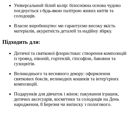
Універсальний білий колір: білосніжна основа чудово
поєднується з будь-якою палітрою живих квітів та
солодощів.
Власне виробництво: ми гарантуємо високу якість
матеріалів, акуратність деталей та надійну збірку.
Підходить для:
Дитячої та святкової флористики: створення композицій
із троянд, півоній, гортензій, гіпсофіли, бавовни та
сухоцвітів.
Великоднього та весняного декору: оформлення
святкових боксів, великодніх кошиків та інтер'єрних
композицій.
Подарунків для дівчаток і жінок: пакування іграшок,
дитячих аксесуарів, косметики та солодощів на День
народження, 8 Березня чи виписку з пологового.