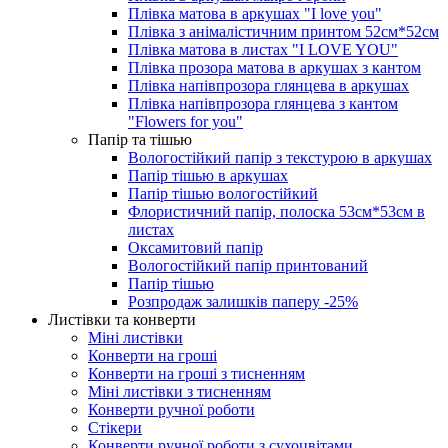
Плівка матова в аркушах "I love you"
Плівка з анімалістичним принтом 52см*52см
Плівка матова в листах "I LOVE YOU"
Плівка прозора матова в аркушах з кантом
Плівка напівпрозора глянцева в аркушах
Плівка напівпрозора глянцева з кантом
"Flowers for you"
Папір та тішью
Вологостійкий папір з текстурою в аркушах
Папір тішью в аркушах
Папір тішью вологостійкий
Флористичний папір, полоска 53см*53см в
листах
Оксамитовий папір
Вологостійкий папір принтований
Папір тішью
Розпродаж залишків паперу -25%
Листівки та конверти
Міні листівки
Конверти на гроші
Конверти на гроші з тисненням
Міні листівки з тисненням
Конверти ручної роботи
Стікери
Конверти ручної роботи з сухоцвітами