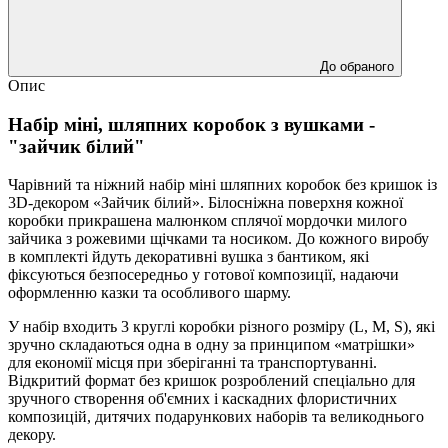
До обраного
Опис
Набір міні, шляпних коробок з вушками -
"зайчик білий"
Чарівний та ніжний набір міні шляпних коробок без кришок із
3D-декором «Зайчик білий». Білосніжна поверхня кожної
коробки прикрашена малюнком сплячої мордочки милого
зайчика з рожевими щічками та носиком. До кожного виробу
в комплекті йдуть декоративні вушка з бантиком, які
фіксуються безпосередньо у готової композиції, надаючи
оформленню казки та особливого шарму.
У набір входить 3 круглі коробки різного розміру (L, M, S), які
зручно складаються одна в одну за принципом «матрішки»
для економії місця при зберіганні та транспортуванні.
Відкритий формат без кришок розроблений спеціально для
зручного створення об'ємних і каскадних флористичних
композицій, дитячих подарункових наборів та великоднього
декору.