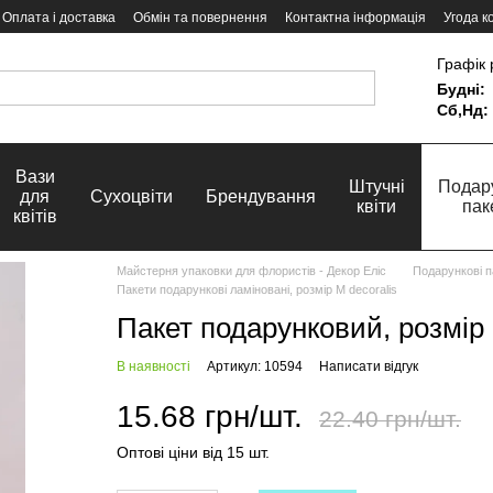
Оплата і доставка
Обмін та повернення
Контактна інформація
Угода к
Графік 
Будні:
Сб,Нд:
Вази
Штучні
Подар
для
Сухоцвіти
Брендування
квіти
пак
квітів
Майстерня упаковки для флористів - Декор Еліс
Подарункові п
Пакети подарункові ламіновані, розмір М decoralis
Пакет подарунковий, розмір
В наявності
Артикул: 10594
Написати відгук
15.68 грн/шт.
22.40 грн/шт.
Оптові ціни від 15 шт.