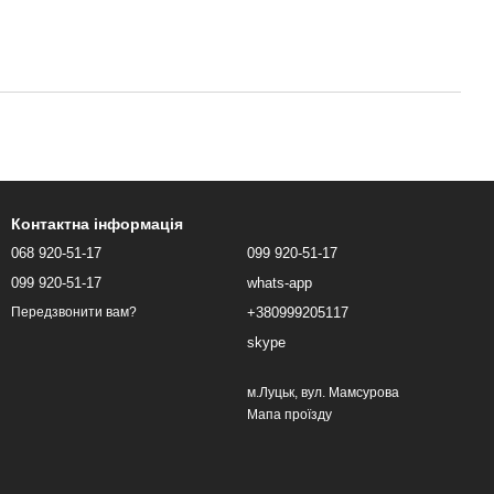
Контактна інформація
068 920-51-17
099 920-51-17
099 920-51-17
whats-app
+380999205117
Передзвонити вам?
skype
м.Луцьк, вул. Мамсурова
Мапа проїзду