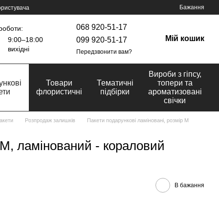
Бажання
ористувача
068 920-51-17
роботи:
Мій кошик
099 920-51-17
9:00–18:00
вихідні
Передзвонити вам?
Вироби з гіпсу,
ункові
Товари
Тематичні
топери та
ети
флористичні
підбірки
ароматизовані
свічки
акети
Розпродаж залишків
Пакети подарункові ламіновані, розмір М
 М, ламінований - кораловий
В бажання