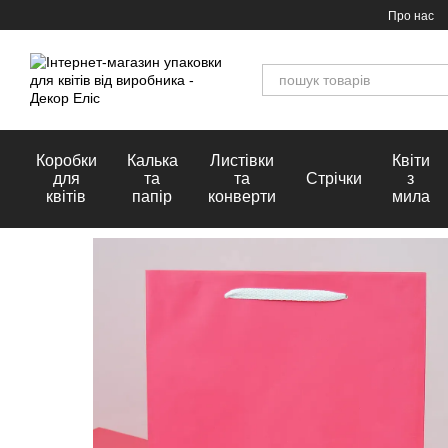
Перейти до основного контенту
Про нас
Коробки
Калька
Листівки
Квіти
для
та
та
Стрічки
з
квітів
папір
конверти
мила