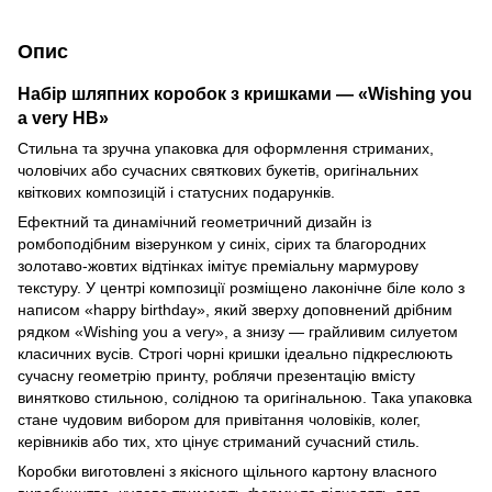
Опис
Набір шляпних коробок з кришками — «Wishing you
a very HB»
Стильна та зручна упаковка для оформлення стриманих,
чоловічих або сучасних святкових букетів, оригінальних
квіткових композицій і статусних подарунків.
Ефектний та динамічний геометричний дизайн із
ромбоподібним візерунком у синіх, сірих та благородних
золотаво-жовтих відтінках імітує преміальну мармурову
текстуру. У центрі композиції розміщено лаконічне біле коло з
написом «happy birthday», який зверху доповнений дрібним
рядком «Wishing you a very», а знизу — грайливим силуетом
класичних вусів. Строгі чорні кришки ідеально підкреслюють
сучасну геометрію принту, роблячи презентацію вмісту
винятково стильною, солідною та оригінальною. Така упаковка
стане чудовим вибором для привітання чоловіків, колег,
керівників або тих, хто цінує стриманий сучасний стиль.
Коробки виготовлені з якісного щільного картону власного