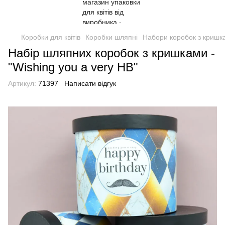
Коробки для квітів
Коробки шляпні
Набори коробок з кришк
Набір шляпних коробок з кришками -
"Wishing you a very HB"
Артикул:
71397
Написати відгук