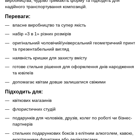
виробництва, чудово тримають форму та підходять для
надійного транспортування композицій.
Переваги:
власне виробництво та супер якість
набір «3 в 1» різних розмірів
оригінальний чоловічий/універсальний геометричний принт
та презентабельний вигляд
наявність кришки для захисту вмісту
готове стильне рішення для оформлення днів народження
та ювілеїв
допомагає квітам довше залишатися свіжими
Підходить для:
квіткових магазинів
флористичних студій
подарунків для чоловіків, друзів, колег по роботі чи бізнес-
партнерів
стильних подарункових боксів з елітним алкоголем, кавою,
екзотичними фруктами або делікатесами