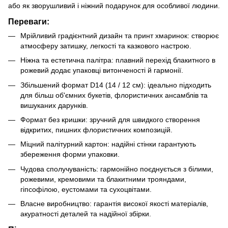
або як зворушливий і ніжний подарунок для особливої людини.
Переваги:
Мрійливий градієнтний дизайн та принт хмаринок: створює
атмосферу затишку, легкості та казкового настрою.
Ніжна та естетична палітра: плавний перехід блакитного в
рожевий додає упаковці витонченості й гармонії.
Збільшений формат D14 (14 / 12 см): ідеально підходить
для більш об'ємних букетів, флористичних ансамблів та
вишуканих дарунків.
Формат без кришки: зручний для швидкого створення
відкритих, пишних флористичних композицій.
Міцний палітурний картон: надійні стінки гарантують
збереження форми упаковки.
Чудова сполучуваність: гармонійно поєднується з білими,
рожевими, кремовими та блакитними трояндами,
гіпсофілою, еустомами та сухоцвітами.
Власне виробництво: гарантія високої якості матеріалів,
акуратності деталей та надійної збірки.