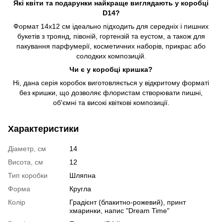
Які квіти та подарунки найкраще виглядають у коробці
D14?
Формат 14х12 см ідеально підходить для середніх і пишних
букетів з троянд, півоній, гортензій та еустом, а також для
пакування парфумерії, косметичних наборів, прикрас або
солодких композицій.
Чи є у коробці кришка?
Ні, дана серія коробок виготовляється у відкритому форматі
без кришки, що дозволяє флористам створювати пишні,
об'ємні та високі квіткові композиції.
Характеристики
Діаметр, см
14
Висота, см
12
Тип коробки
Шляпна
Форма
Кругла
Колір
Градієнт (блакитно-рожевий), принт
хмаринки, напис "Dream Time"