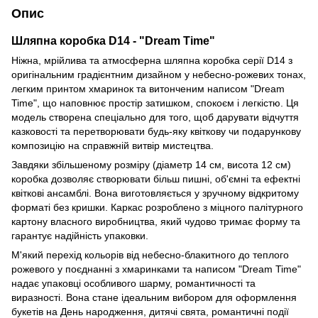
Опис
Шляпна коробка D14 - "Dream Time"
Ніжна, мрійлива та атмосферна шляпна коробка серії D14 з
оригінальним градієнтним дизайном у небесно-рожевих тонах,
легким принтом хмаринок та витонченим написом "Dream
Time", що наповнює простір затишком, спокоєм і легкістю. Ця
модель створена спеціально для того, щоб дарувати відчуття
казковості та перетворювати будь-яку квіткову чи подарункову
композицію на справжній витвір мистецтва.
Завдяки збільшеному розміру (діаметр 14 см, висота 12 см)
коробка дозволяє створювати більш пишні, об'ємні та ефектні
квіткові ансамблі. Вона виготовляється у зручному відкритому
форматі без кришки. Каркас розроблено з міцного палітурного
картону власного виробництва, який чудово тримає форму та
гарантує надійність упаковки.
М'який перехід кольорів від небесно-блакитного до теплого
рожевого у поєднанні з хмаринками та написом "Dream Time"
надає упаковці особливого шарму, романтичності та
виразності. Вона стане ідеальним вибором для оформлення
букетів на День народження, дитячі свята, романтичні події