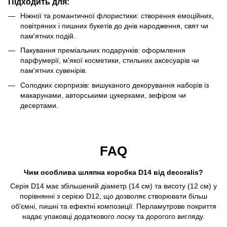
Підходить для:
Ніжної та романтичної флористики: створення емоційних,
повітряних і пишних букетів до днів народження, свят чи
пам'ятних подій.
Пакування преміальних подарунків: оформлення
парфумерії, м'якої косметики, стильних аксесуарів чи
пам'ятних сувенірів.
Солодких сюрпризів: вишуканого декорування наборів із
макарунами, авторськими цукерками, зефіром чи
десертами.
FAQ
Чим особлива шляпна коробка D14 від decoralis?
Серія D14 має збільшений діаметр (14 см) та висоту (12 см) у
порівнянні з серією D12, що дозволяє створювати більш
об'ємні, пишні та ефектні композиції. Перламутрове покриття
надає упаковці додаткового лоску та дорогого вигляду.