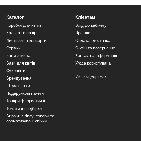
Каталог
Клієнтам
Коробки для квітів
Вхід до кабінету
Калька та папір
Про нас
Листівки та конверти
Оплата і доставка
Стрічки
Обмін та повернення
Квіти з мила
Контактна інформація
Вази для квітів
Угода користувача
Сухоцвіти
Ми в соцмережах
Брендування
Штучні квіти
Подарункові пакети
Товари флористичні
Тематичні підбірки
Вироби з гіпсу, топери та
ароматизовані свічки