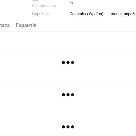
Ні
брендування
Виробник
Decoralis (Україна) — власне вироб
лата
Гарантія