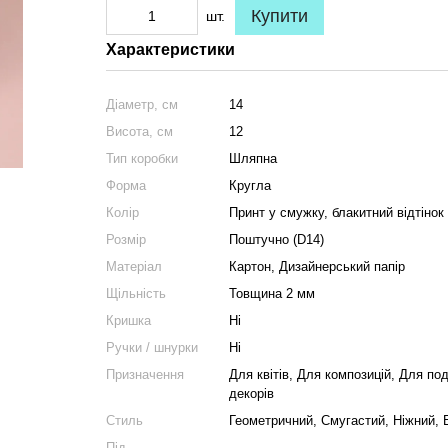
Купити
шт.
Характеристики
Діаметр, см
14
Висота, см
12
Тип коробки
Шляпна
Форма
Кругла
Колір
Принт у смужку, блакитний відтінок
Розмір
Поштучно (D14)
Матеріал
Картон, Дизайнерський папір
Щільність
Товщина 2 мм
Кришка
Ні
Ручки / шнурки
Ні
Призначення
Для квітів, Для композицій, Для по
декорів
Стиль
Геометричний, Смугастий, Ніжний, 
Під