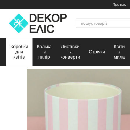
Перейти до основного контенту
Про нас
Коробки
Калька
Листівки
Квіти
для
та
та
Стрічки
з
квітів
папір
конверти
мила