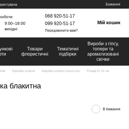
Бажання
ористувача
068 920-51-17
роботи:
Мій кошик
099 920-51-17
9:00–18:00
вихідні
Передзвонити вам?
Вироби з гіпсу,
ункові
Товари
Тематичні
топери та
ети
флористичні
підбірки
ароматизовані
свічки
ітів
Коробки шляпні
Коробки шляпні поштучно
Розмір D-14 cм
ка блакитна
В бажання