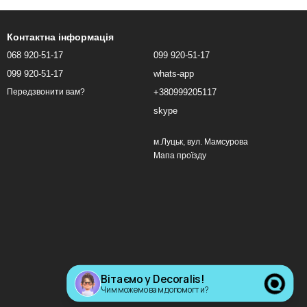
Контактна інформація
068 920-51-17
099 920-51-17
099 920-51-17
whats-app
+380999205117
Передзвонити вам?
skype
м.Луцьк, вул. Мамсурова
Мапа проїзду
Вітаємо у Decoralis!
Чим можемо вам допомогти?