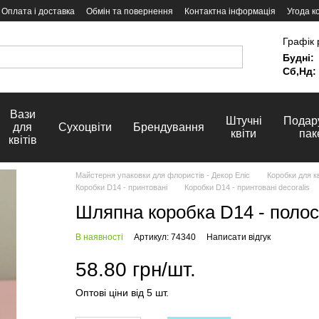
Оплата і доставка
Обмін та повернення
Контактна інформація
Угода к
Графік 
Будні:
Сб,Нд:
Вази
Штучні
Подар
для
Сухоцвіти
Брендування
квіти
пак
квітів
Майстерня упаковки для флористів - Декор Еліс
Коробки для кв
Коробки D14 - принтовані
Коробки D14 - принтовані decoralis
Шляпна коробка D14 - полос
В наявності
Артикул: 74340
Написати відгук
58.80 грн/шт.
Оптові ціни від 5 шт.