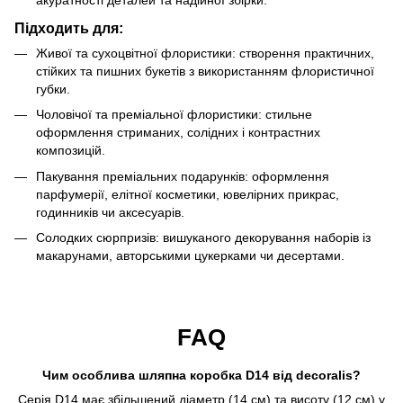
акуратності деталей та надійної збірки.
Підходить для:
Живої та сухоцвітної флористики: створення практичних,
стійких та пишних букетів з використанням флористичної
губки.
Чоловічої та преміальної флористики: стильне
оформлення стриманих, солідних і контрастних
композицій.
Пакування преміальних подарунків: оформлення
парфумерії, елітної косметики, ювелірних прикрас,
годинників чи аксесуарів.
Солодких сюрпризів: вишуканого декорування наборів із
макарунами, авторськими цукерками чи десертами.
FAQ
Чим особлива шляпна коробка D14 від decoralis?
Серія D14 має збільшений діаметр (14 см) та висоту (12 см) у