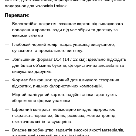
подарунок для чоловіків і жінок.
Переваги:
Вологостійке покриття: захищає картон від випадкового
попадання крапель води під час збірки та догляду за
живими квітами.
Глибокий чорний колір: надає упаковці вишуканого,
сучасного та преміального вигляду.
Збільшений формат D14 (14 / 12 см): ідеально підходить
для більш об'ємних букетів, флористичних ансамблів та
вишуканих дарунків.
Формат без кришки: зручний для швидкого створення
відкритих, пишних флористичних композицій.
Міцний палітурний картон: надійні стінки гарантують
збереження форми упаковки.
Ефектний контраст: неймовірно вигідно підкреслює
яскравість червоних, білих, рожевих, жовтих троянд,
екзотичних квітів та сухоцвітів.
Власне виробництво: гарантія високої якості матеріалів,