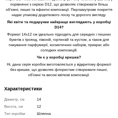
порівнянні з серією D12, що дозволяє створювати більш
об'ємні, пишні та ефектні композиції. Перламутрове покриття
надає упаковці додаткового лоску та дорогого вигляду.
Які квіти та подарунки найкраще виглядають у коробці
D14?
Формат 14х12 см ідеально підходить для середніх і пишних
букетів з троянд, півоній, гортензій та еустом, а також для
пакування парфумерії, косметичних наборів, прикрас або
солодких композицій.
Чи є у коробці кришка?
Ні, дана серія коробок виготовляється у відкритому форматі
без кришки, що дозволяє флористам створювати пишні,
об'ємні та високі квіткові композиції.
Характеристики
Діаметр, см
14
Висота, см
12
Тип коробки
Шляпна