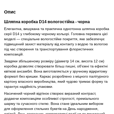
Опис
Шляпна коробка D14 вологостійка - чорна
Елегантна, вишукана та практична однотонна шляпна коробка
серії D14 у глибокому чорному кольорі. Головна перевага цієї
моделі — спеціальне вологостійке покриття, яке забезпечує
підвищений захист матеріалу від контакту з водою та вологою
під час створення та транспортування флористичних
композицій.
Завдяки збільшеному розміру (діаметр 14 см, висота 12 см)
коробка дозволяє створювати більш пишні, об'ємні та ефектні
квіткові ансамблі. Вона виготовляється у зручному відкритому
форматі без кришки. Каркас розроблено з міцного палітурного
картону власного виробництва, який чудово тримає форму та
гарантує надійність упаковки.
Насичений чорний відтінок створює виразний контраст,
додаючи композиціям особливої строгості, преміального
шарму та сучасного стилю. Вона стане ідеальним вибором
для оформлення стильних букетів на День народження,
ювілей, День закоханих, корпоративні події чи як вишуканий