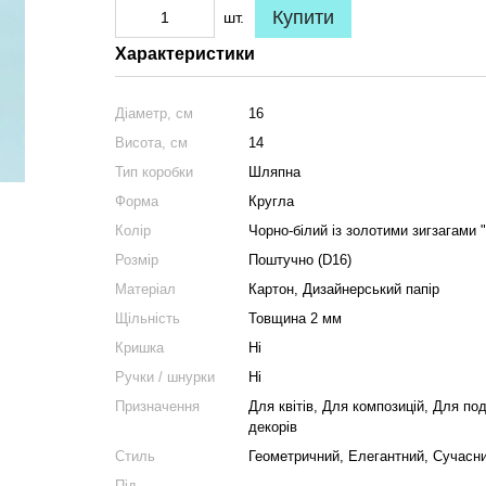
Купити
шт.
Характеристики
Діаметр, см
16
Висота, см
14
Тип коробки
Шляпна
Форма
Кругла
Колір
Чорно-білий із золотими зигзагами "
Розмір
Поштучно (D16)
Матеріал
Картон, Дизайнерський папір
Щільність
Товщина 2 мм
Кришка
Ні
Ручки / шнурки
Ні
Призначення
Для квітів, Для композицій, Для по
декорів
Стиль
Геометричний, Елегантний, Сучасн
Під