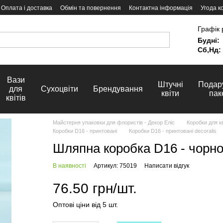
Оплата і доставка
Обмін та повернення
Контактна інформація
Угода к
Графік 
Будні:
Сб,Нд:
Вази
Штучні
Подар
для
Сухоцвіти
Брендування
квіти
пак
квітів
Майстерня упаковки для флористів - Декор Еліс
Коробки для кв
Коробки D16 - принтовані
Коробки D16 - принтовані decoralis
Шляпна коробка D16 - чорно-б
В наявності
Артикул: 75019
Написати відгук
76.50 грн/шт.
Оптові ціни від 5 шт.