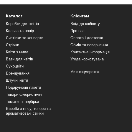
Каталог
Клієнтам
Коробки для квітів
Вхід до кабінету
Калька та папір
Про нас
Листівки та конверти
Оплата і доставка
Стрічки
Обмін та повернення
Квіти з мила
Контактна інформація
Вази для квітів
Угода користувача
Сухоцвіти
Ми в соцмережах
Брендування
Штучні квіти
Подарункові пакети
Товари флористичні
Тематичні підбірки
Вироби з гіпсу, топери та
ароматизовані свічки