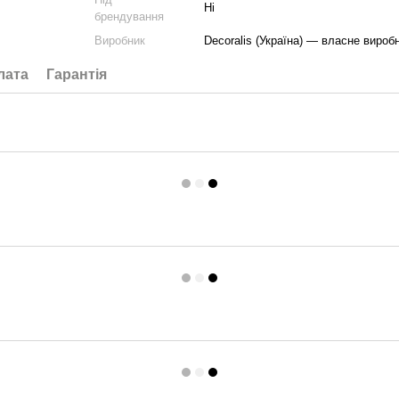
Ні
брендування
Виробник
Decoralis (Україна) — власне вироб
лата
Гарантія