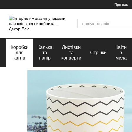
Перейти до основного контенту
Про нас
Коробки
Калька
Листівки
Квіти
для
та
та
Стрічки
з
квітів
папір
конверти
мила