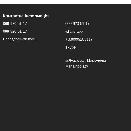
Контактна інформація
068 920-51-17
099 920-51-17
099 920-51-17
whats-app
+380999205117
Передзвонити вам?
skype
м.Луцьк, вул. Мамсурова
Мапа проїзду