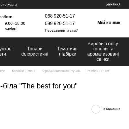
Бажання
ористувача
068 920-51-17
роботи:
Мій кошик
099 920-51-17
9:00–18:00
вихідні
Передзвонити вам?
Вироби з гіпсу,
ункові
Товари
Тематичні
топери та
ети
флористичні
підбірки
ароматизовані
свічки
ітів
Коробки шляпні
Коробки шляпні поштучно
Розмір D-16 cм
іла "The best for you"
В бажання