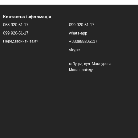
Контактна інформація
068 920-51-17
099 920-51-17
099 920-51-17
whats-app
+380999205117
Передзвонити вам?
skype
м.Луцьк, вул. Мамсурова
Мапа проїзду