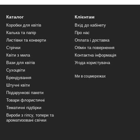
Каталог
Клієнтам
Коробки для квітів
Вхід до кабінету
Калька та папір
Про нас
Листівки та конверти
Оплата і доставка
Стрічки
Обмін та повернення
Квіти з мила
Контактна інформація
Вази для квітів
Угода користувача
Сухоцвіти
Ми в соцмережах
Брендування
Штучні квіти
Подарункові пакети
Товари флористичні
Тематичні підбірки
Вироби з гіпсу, топери та
ароматизовані свічки