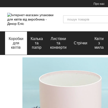
Перейти до основного контенту
Про нас
Коробки
Калька
Листівки
Квіти
для
та
та
Стрічки
з
квітів
папір
конверти
мила