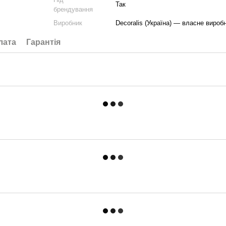
Так
брендування
Виробник
Decoralis (Україна) — власне вироб
лата
Гарантія