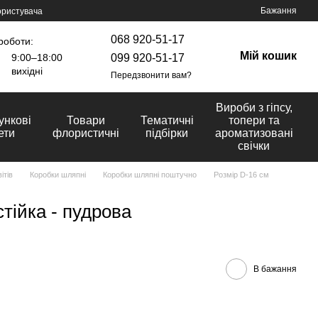
Бажання
ористувача
068 920-51-17
роботи:
Мій кошик
099 920-51-17
9:00–18:00
вихідні
Передзвонити вам?
Вироби з гіпсу,
ункові
Товари
Тематичні
топери та
ети
флористичні
підбірки
ароматизовані
свічки
ітів
Коробки шляпні
Коробки шляпні поштучно
Розмір D-16 cм
тійка - пудрова
В бажання