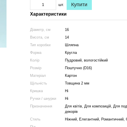
Купити
шт.
Характеристики
Діаметр, см
16
Висота, см
14
Тип коробки
Шляпна
Форма
Кругла
Колір
Пудровий, вологостійкий
Розмір
Поштучно (D16)
Матеріал
Картон
Щільність
Товщина 2 мм
Кришка
Ні
Ручки / шнурки
Ні
Призначення
Для квітів, Для композицій, Для по
декорів
Стиль
Ніжний, Елегантний, Романтичний,
Під