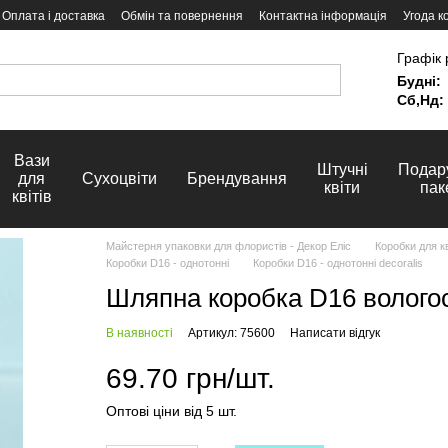
Оплата і доставка
Обмін та повернення
Контактна інформація
Угода к
Графік 
Будні:
Сб,Нд:
Вази
Штучні
Подар
для
Сухоцвіти
Брендування
квіти
пак
квітів
Майстерня упаковки для флористів - Декор Еліс
Коробки для кв
Коробки D16 - однотонні
Коробки D16 - однотонні decoralis
Шляпна коробка D16 вологос
В наявності
Артикул: 75600
Написати відгук
69.70 грн/шт.
Оптові ціни від 5 шт.