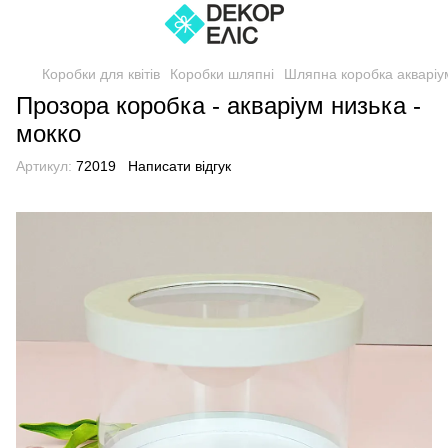
Коробки для квітів
Коробки шляпні
Шляпна коробка акваріу
Прозора коробка - акваріум низька -
мокко
Артикул:
72019
Написати відгук