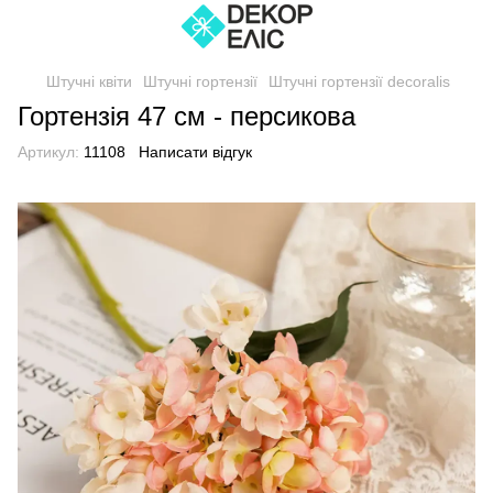
Штучні квіти
Штучні гортензії
Штучні гортензії decoralis
Гортензія 47 см - персикова
Артикул:
11108
Написати відгук