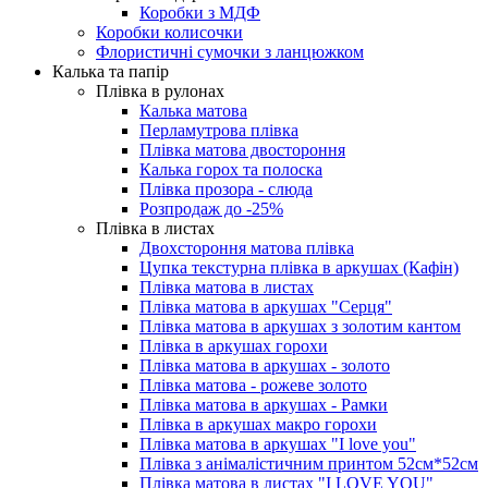
Коробки з МДФ
Коробки колисочки
Флористичні сумочки з ланцюжком
Калька та папір
Плівка в рулонах
Калька матова
Перламутрова плівка
Плівка матова двостороння
Калька горох та полоска
Плівка прозора - слюда
Розпродаж до -25%
Плівка в листах
Двохстороння матова плівка
Цупка текстурна плівка в аркушах (Кафін)
Плівка матова в листах
Плівка матова в аркушах "Серця"
Плівка матова в аркушах з золотим кантом
Плівка в аркушах горохи
Плівка матова в аркушах - золото
Плівка матова - рожеве золото
Плівка матова в аркушах - Рамки
Плівка в аркушах макро горохи
Плівка матова в аркушах "I love you"
Плівка з анімалістичним принтом 52см*52см
Плівка матова в листах "I LOVE YOU"