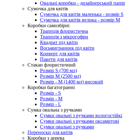
Овальні коробки - дизайнерський папір
Сумочка для квітів
Сумочка для квітів маленька - розмір S
Сумочка для квітів велика - розмір М
Коробки самозбірні
Трапеція флористична
Трапеція з мікрогофри
Квадрат під квіти
Восьмигранник під квіти
Конверт для квітів
Пакети для квітів
Стакан флористичний
Розмір S (700 мл)
Розмір М (2500 мл)
Розмір - М (1400 мл) високий
Коробки багатогранні
Розмір - S
Розмір - М
Розмір - L
Сумка овальна з ручками
Сумки овальні з ручками вологостійкі
Сумки овальні з ручками оксамитові
Сумки овальні з ручками
Переноски для квітів
Коробки з дерева