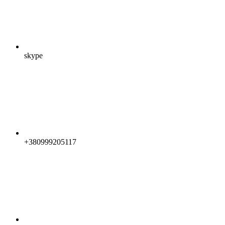
skype
+380999205117