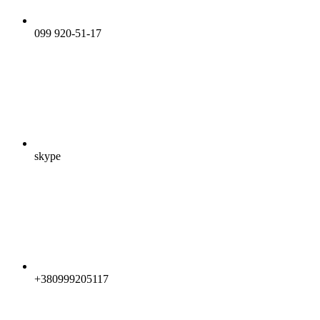
099 920-51-17
skype
+380999205117