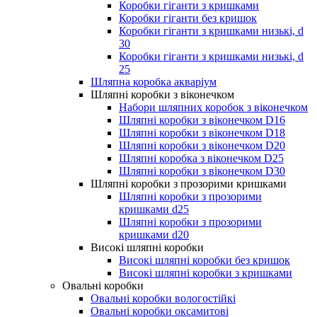
Коробки гіганти з кришками
Коробки гіганти без кришок
Коробки гіганти з кришками низькі, d
30
Коробки гіганти з кришками низькі, d
25
Шляпна коробка акваріум
Шляпні коробки з віконечком
Набори шляпних коробок з віконечком
Шляпні коробки з віконечком D16
Шляпні коробки з віконечком D18
Шляпні коробки з віконечком D20
Шляпні коробка з віконечком D25
Шляпні коробки з віконечком D30
Шляпні коробки з прозорими кришками
Шляпні коробки з прозорими
кришками d25
Шляпні коробки з прозорими
кришками d20
Високі шляпні коробки
Високі шляпні коробки без кришок
Високі шляпні коробки з кришками
Овальні коробки
Овальні коробки вологостійкі
Овальні коробки оксамитові