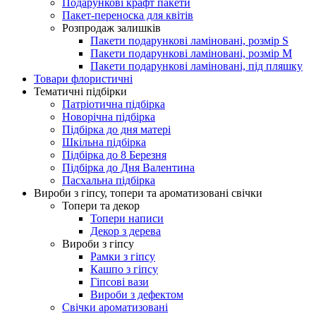
Подарункові крафт пакети
Пакет-переноска для квітів
Розпродаж залишків
Пакети подарункові ламіновані, розмір S
Пакети подарункові ламіновані, розмір М
Пакети подарункові ламіновані, під пляшку
Товари флористичні
Тематичні підбірки
Патріотична підбірка
Новорічна підбірка
Підбірка до дня матері
Шкільна підбірка
Підбірка до 8 Березня
Підбірка до Дня Валентина
Пасхальна підбірка
Вироби з гіпсу, топери та ароматизовані свічки
Топери та декор
Топери написи
Декор з дерева
Вироби з гіпсу
Рамки з гіпсу
Кашпо з гіпсу
Гіпсові вази
Вироби з дефектом
Свічки ароматизовані