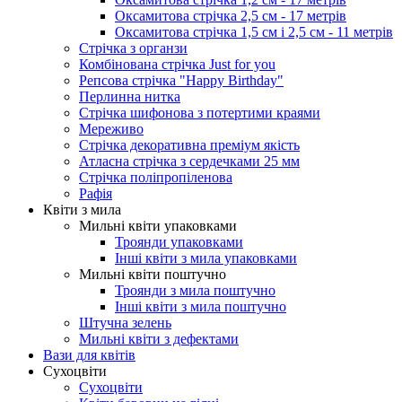
Оксамитова стрічка 2,5 см - 17 метрів
Оксамитова стрічка 1,5 см і 2,5 см - 11 метрів
Стрічка з органзи
Комбінована стрічка Just for you
Репсова стрічка "Happy Birthday"
Перлинна нитка
Стрічка шифонова з потертими краями
Мереживо
Стрічка декоративна преміум якість
Атласна стрічка з сердечками 25 мм
Стрічка поліпропіленова
Рафія
Квіти з мила
Мильні квіти упаковками
Троянди упаковками
Інші квіти з мила упаковками
Мильні квіти поштучно
Троянди з мила поштучно
Інші квіти з мила поштучно
Штучна зелень
Мильні квіти з дефектами
Вази для квітів
Сухоцвіти
Сухоцвіти