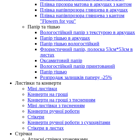
Плівка прозора матова в аркушах з кантом
Плівка напівпрозора глянцева в аркушах
Плівка напівпрозора глянцева з кантом
"Flowers for you"
Папір та тішью
Вологостійкий папір з текстурою в аркушах
Папір тішью в аркушах
Папір тішью вологостійкий
Флористичний папір, полоска 53см*53см в
листах
Оксамитовий папір
Вологостійкий папір принтований
Папір тішью
Розпродаж залишків паперу -25%
Листівки та конверти
Міні листівки
Конверти на гроші
Конверти на гроші з тисненням
Міні листівки з тисненням
Конверти ручної роботи
Стікери
Конверти ручної роботи з сухоцвітами
Стікери в листах
Стрічки
Атласні стрічки упаковками