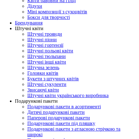
Квіти бавовни на гілці
Дідухи
Міні композиції з сухоцвітів
Бокси для творчості
Брендування
Штучні квіти
Штучні троянди
Штучні піони
Штучні гортензії
Штучні польові квіти
Штучні тюльпани
Штучні інші квіти
Штучна зелень
Головки квітів
Букети з штучних квітів
Штучні сукуленти
Звисаючі квіти
Штучні квіти українського виробника
Подарункові пакети
Подарункові пакети в асортименті
Дитячі подарункові пакети
Паперові подарункові пакети
Подарункові пакети під пляшку
Подарункові пакети з атласною стрічкою та
широкі