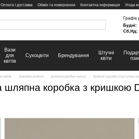
Оплата і доставка
Обмін та повернення
Контактна інформація
Угода к
Графік 
Будні:
Сб,Нд:
Вази
Штучні
Подар
для
Сухоцвіти
Брендування
квіти
пак
квітів
я квітів
Коробки шляпні
Шляпні коробки низькі
Шляпні коробки поштучно ни
 шляпна коробка з кришкою 