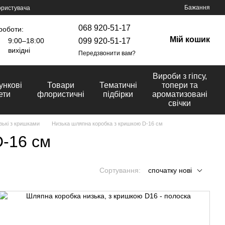
Бажання
ористувача
068 920-51-17
роботи:
Мій кошик
099 920-51-17
9:00–18:00
вихідні
Передзвонити вам?
Вироби з гіпсу,
ункові
Товари
Тематичні
топери та
ети
флористичні
підбірки
ароматизовані
свічки
зькі з кришками
Низька шляпна коробка з кришкою D-16 см
D-16 см
Сортування:
спочатку нові