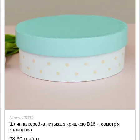
Артикул: 72750
Шляпна коробка низька, з кришкою D16 - геометрія
кольорова
98.30 грн/шт.