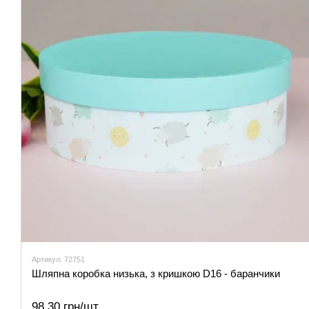
Артикул: 72751
Шляпна коробка низька, з кришкою D16 - баранчики
98.30 грн/шт.