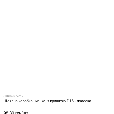
Артикул: 72749
Шляпна коробка низька, з кришкою D16 - полоска
98.30 грн/шт.