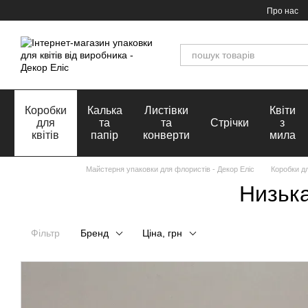
Перейти до основного контенту
Про нас
Коробки
Калька
Листівки
Квіти
для
та
та
Стрічки
з
квітів
папір
конверти
мила
Майстерня упаковки для флористів - Декор Еліс
Коробки дл
Низька
Фільтр
Бренд
Ціна, грн