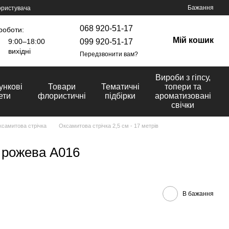
Бажання
ористувача
068 920-51-17
роботи:
Мій кошик
099 920-51-17
9:00–18:00
вихідні
Передзвонити вам?
Вироби з гіпсу,
ункові
Товари
Тематичні
топери та
ети
флористичні
підбірки
ароматизовані
свічки
самитова стрічка
Оксамитова стрічка 2,5 см - 17 метрів
- рожева А016
В бажання