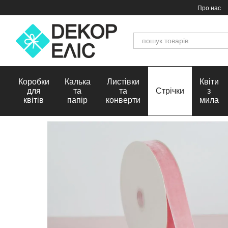
Перейти до основного контенту
Про нас
Коробки
Калька
Листівки
Квіти
для
та
та
Стрічки
з
квітів
папір
конверти
мила