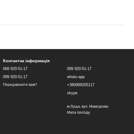
Контактна інформація
068 920-51-17
099 920-51-17
099 920-51-17
whats-app
+380999205117
Передзвонити вам?
skype
м.Луцьк, вул. Мамсурова
Мапа проїзду