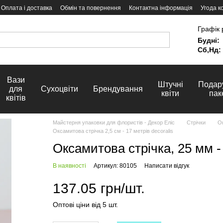
Оплата і доставка
Обмін та повернення
Контактна інформація
Угода к
Графік 
Будні:
Сб,Нд:
Вази
Штучні
Подар
для
Сухоцвіти
Брендування
квіти
пак
квітів
Майстерня упаковки для флористів - Декор Еліс
Стрічки
Ок
Оксамитова стрічка 2,5 см - 17 метрів decoralis
Оксамитова стрічка, 25 мм 
В наявності
Артикул: 80105
Написати відгук
137.05 грн/шт.
Оптові ціни від 5 шт.