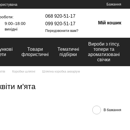
Бажання
ористувача
068 920-51-17
роботи:
Мій кошик
099 920-51-17
9:00–18:00
вихідні
Передзвонити вам?
Вироби з гіпсу,
ункові
Товари
Тематичні
топери та
ети
флористичні
підбірки
ароматизовані
свічки
ітів
Коробки шляпні
Шляпна коробка акваріум
віти м'ята
В бажання