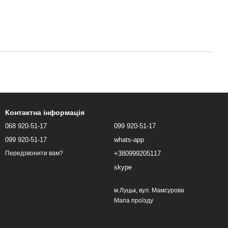
Контактна інформація
068 920-51-17
099 920-51-17
099 920-51-17
whats-app
+380999205117
Передзвонити вам?
skype
м.Луцьк, вул. Мамсурова
Мапа проїзду