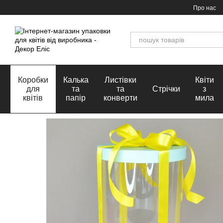
Перейти до основного контенту
Про нас
Коробки
Калька
Листівки
Квіти
для
та
та
Стрічки
з
квітів
папір
конверти
мила