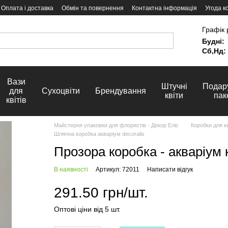
Оплата і доставка
Обмін та повернення
Контактна інформація
Угода к
Графік 
Будні:
Сб,Нд:
Вази
Штучні
Подар
для
Сухоцвіти
Брендування
квіти
пак
квітів
Майстерня упаковки для флористів - Декор Еліс
Коробки для кв
Шляпна коробка акваріум decoralis
Прозора коробка - акваріум к
В наявності
Артикул: 72011
Написати відгук
291.50 грн/шт.
Оптові ціни від 5 шт.