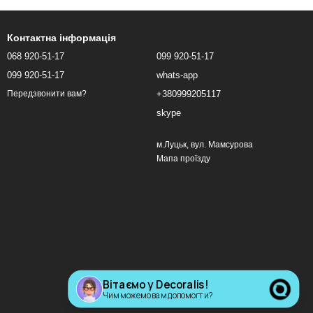
Контактна інформація
068 920-51-17
099 920-51-17
099 920-51-17
whats-app
+380999205117
Передзвонити вам?
skype
м.Луцьк, вул. Мамсурова
Мапа проїзду
Вітаємо у Decoralis!
Чим можемо вам допомогти?