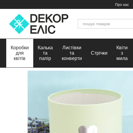
Перейти до основного контенту
Про нас
Коробки
Калька
Листівки
Квіти
для
та
та
Стрічки
з
квітів
папір
конверти
мила