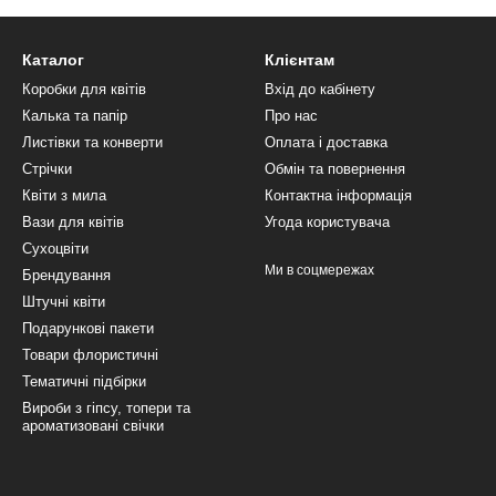
Каталог
Клієнтам
Коробки для квітів
Вхід до кабінету
Калька та папір
Про нас
Листівки та конверти
Оплата і доставка
Стрічки
Обмін та повернення
Квіти з мила
Контактна інформація
Вази для квітів
Угода користувача
Сухоцвіти
Ми в соцмережах
Брендування
Штучні квіти
Подарункові пакети
Товари флористичні
Тематичні підбірки
Вироби з гіпсу, топери та
ароматизовані свічки