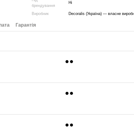
Ні
брендування
Виробник
Decoralis (Україна) — власне вироб
лата
Гарантія