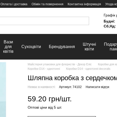
Оплата і доставка
Обмін та повернення
Контактна інформація
Угода к
Графік 
Будні:
Сб,Нд:
Вази
Штучні
Подар
для
Сухоцвіти
Брендування
квіти
пак
квітів
Майстерня упаковки для флористів - Декор Еліс
Коробки для кв
Коробки D14 - однотонні
Коробки D14 - однотонні decoralis
Шляпна коробка з сердечком
Немає в наявності
Артикул: 74102
Написати відгук
59.20 грн/шт.
Оптові ціни від 5 шт.