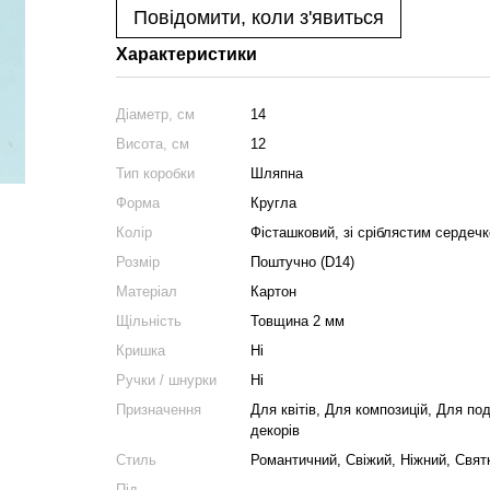
Повідомити, коли з'явиться
Характеристики
Діаметр, см
14
Висота, см
12
Тип коробки
Шляпна
Форма
Кругла
Колір
Фісташковий, зі сріблястим сердеч
Розмір
Поштучно (D14)
Матеріал
Картон
Щільність
Товщина 2 мм
Кришка
Ні
Ручки / шнурки
Ні
Призначення
Для квітів, Для композицій, Для по
декорів
Стиль
Романтичний, Свіжий, Ніжний, Свят
Під