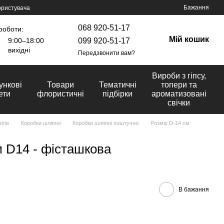
Бажання
ористувача
068 920-51-17
роботи:
Мій кошик
099 920-51-17
9:00–18:00
вихідні
Передзвонити вам?
Вироби з гіпсу,
ункові
Товари
Тематичні
топери та
ети
флористичні
підбірки
ароматизовані
свічки
ітів
Коробки шляпні
Коробки шляпні поштучно
Розмір D-14 cм
 D14 - фісташкова
В бажання