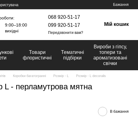
Бажання
ористувача
068 920-51-17
роботи:
Мій кошик
099 920-51-17
9:00–18:00
вихідні
Передзвонити вам?
Вироби з гіпсу,
ункові
Товари
Тематичні
топери та
ети
флористичні
підбірки
ароматизовані
свічки
ітів
Коробки багатогранні
Розмір - L
Розмір - L decoralis
р L - перламутрова мятна
В бажання