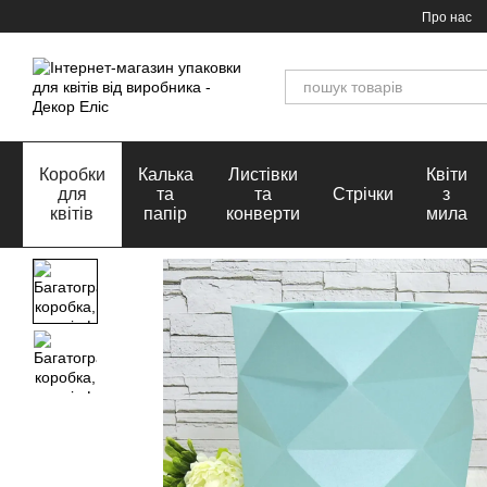
Перейти до основного контенту
Про нас
Коробки
Калька
Листівки
Квіти
для
та
та
Стрічки
з
квітів
папір
конверти
мила