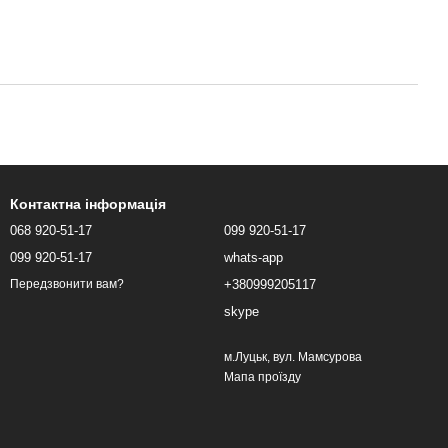
Контактна інформація
068 920-51-17
099 920-51-17
099 920-51-17
whats-app
+380999205117
Передзвонити вам?
skype
м.Луцьк, вул. Мамсурова
Мапа проїзду