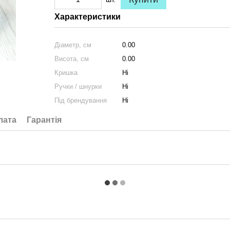
Характеристики
Діаметр, см
0.00
Висота, см
0.00
Кришка
Ні
Ручки / шнурки
Ні
Під брендування
Ні
лата
Гарантія