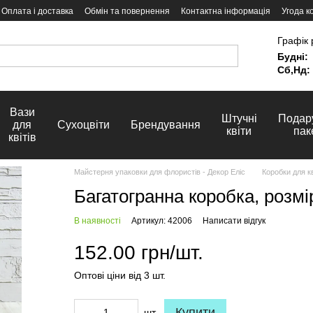
Оплата і доставка
Обмін та повернення
Контактна інформація
Угода к
Графік 
Будні:
Сб,Нд:
Вази
Штучні
Подар
для
Сухоцвіти
Брендування
квіти
пак
квітів
Майстерня упаковки для флористів - Декор Еліс
Коробки для кв
Багатогранна коробка, розмі
В наявності
Артикул: 42006
Написати відгук
152.00 грн/шт.
Оптові ціни від 3 шт.
Купити
шт.