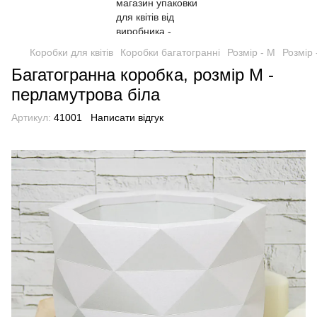
Коробки для квітів
Коробки багатогранні
Розмір - М
Розмір 
Багатогранна коробка, розмір M -
перламутрова біла
Артикул:
41001
Написати відгук