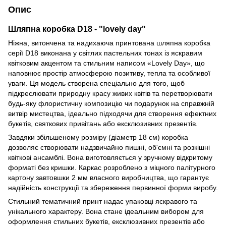
Опис
Шляпна коробка D18 - "lovely day"
Ніжна, витончена та надихаюча принтована шляпна коробка
серії D18 виконана у світлих пастельних тонах із яскравим
квітковим акцентом та стильним написом «Lovely Day», що
наповнює простір атмосферою позитиву, тепла та особливої
уваги. Ця модель створена спеціально для того, щоб
підкреслювати природну красу живих квітів та перетворювати
будь-яку флористичну композицію чи подарунок на справжній
витвір мистецтва, ідеально підходячи для створення ефектних
букетів, святкових привітань або ексклюзивних презентів.
Завдяки збільшеному розміру (діаметр 18 см) коробка
дозволяє створювати надзвичайно пишні, об'ємні та розкішні
квіткові ансамблі. Вона виготовляється у зручному відкритому
форматі без кришки. Каркас розроблено з міцного палітурного
картону завтовшки 2 мм власного виробництва, що гарантує
надійність конструкції та збереження первинної форми виробу.
Стильний тематичний принт надає упаковці яскравого та
унікального характеру. Вона стане ідеальним вибором для
оформлення стильних букетів, ексклюзивних презентів або