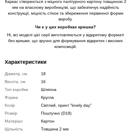
Каркас створюється з міцного палітурного картону товщиною 2
мм на власному виробництві, що забезпечує надійність
конструкції, міцність стінок та збереження первинної форми
виробу.
Чи є у цих коробках кришка?
Ні, всі моделі цієї серії виготовляються у відкритому форматі
без кришки, що зручно для формування відкритих і високих
композицій.
Характеристики
Діаметр, см
18
Висота, см
16
Тип коробки
Шляпна
Форма
Кругла
Колір
Світлий, принт "lovely day"
Розмір
Поштучно (D18)
Матеріал
Картон
Щільність
Товщина 2 мм