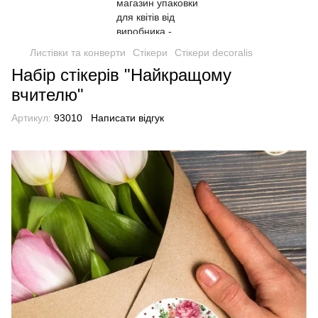
Листівки та конверти
Стікери
Стікери decoralis
Набір стікерів "Найкращому
вчителю"
Артикул:
93010
Написати відгук