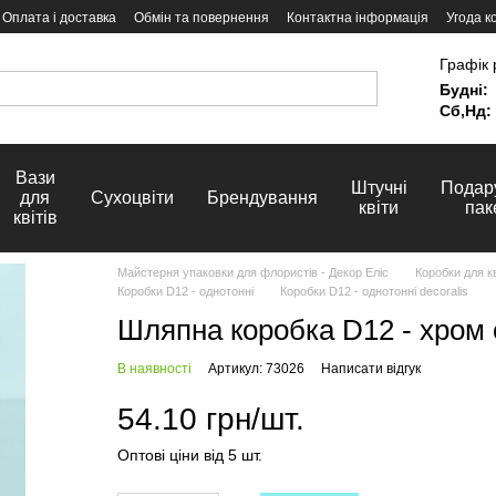
Оплата і доставка
Обмін та повернення
Контактна інформація
Угода к
Графік 
Будні:
Сб,Нд:
Вази
Штучні
Подар
для
Сухоцвіти
Брендування
квіти
пак
квітів
Майстерня упаковки для флористів - Декор Еліс
Коробки для кв
Коробки D12 - однотонні
Коробки D12 - однотонні decoralis
Шляпна коробка D12 - хром 
В наявності
Артикул: 73026
Написати відгук
54.10 грн/шт.
Оптові ціни від 5 шт.