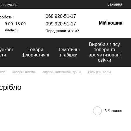
Бажання
ористувача
068 920-51-17
роботи:
Мій кошик
099 920-51-17
9:00–18:00
вихідні
Передзвонити вам?
Вироби з гіпсу,
ункові
Товари
Тематичні
топери та
ети
флористичні
підбірки
ароматизовані
свічки
ітів
Коробки шляпні
Коробки шляпні поштучно
Розмір D-12 cм
срібло
В бажання