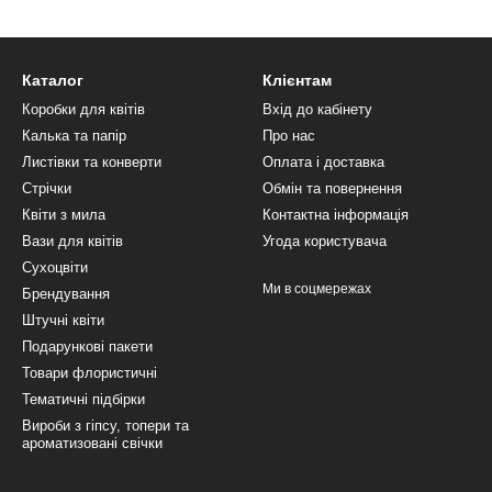
Каталог
Клієнтам
Коробки для квітів
Вхід до кабінету
Калька та папір
Про нас
Листівки та конверти
Оплата і доставка
Стрічки
Обмін та повернення
Квіти з мила
Контактна інформація
Вази для квітів
Угода користувача
Сухоцвіти
Ми в соцмережах
Брендування
Штучні квіти
Подарункові пакети
Товари флористичні
Тематичні підбірки
Вироби з гіпсу, топери та
ароматизовані свічки