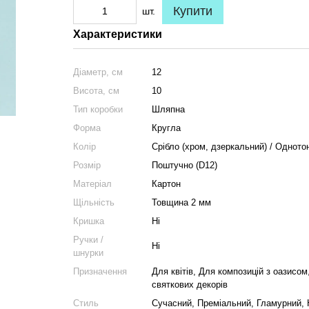
Купити
шт.
Характеристики
Діаметр, см
12
Висота, см
10
Тип коробки
Шляпна
Форма
Кругла
Колір
Срібло (хром, дзеркальний) / Одното
Розмір
Поштучно (D12)
Матеріал
Картон
Щільність
Товщина 2 мм
Кришка
Ні
Ручки /
Ні
шнурки
Призначення
Для квітів, Для композицій з оазисо
святкових декорів
Стиль
Сучасний, Преміальний, Гламурний, 