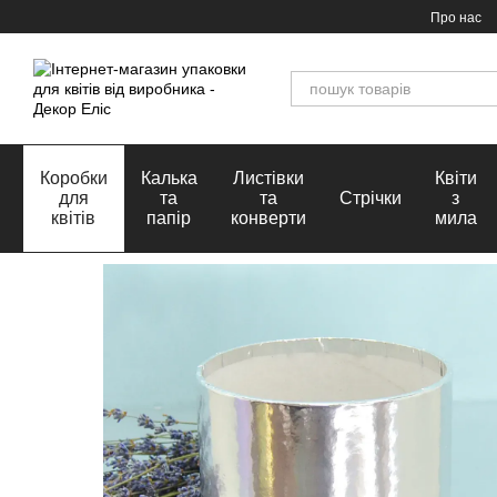
Перейти до основного контенту
Про нас
Коробки
Калька
Листівки
Квіти
для
та
та
Стрічки
з
квітів
папір
конверти
мила