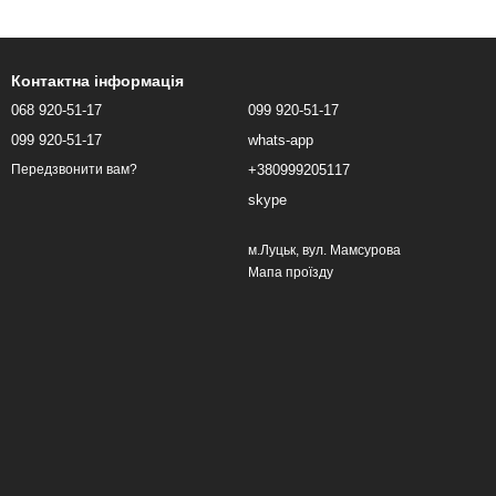
Контактна інформація
068 920-51-17
099 920-51-17
099 920-51-17
whats-app
+380999205117
Передзвонити вам?
skype
м.Луцьк, вул. Мамсурова
Мапа проїзду