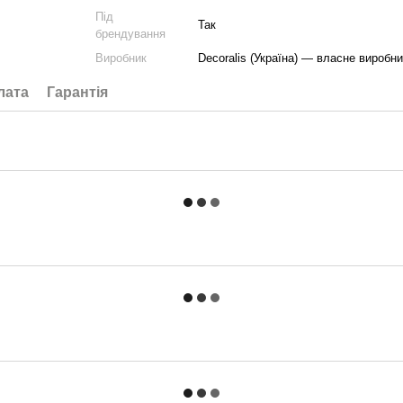
Під
Так
брендування
Виробник
Decoralis (Україна) — власне виробни
лата
Гарантія