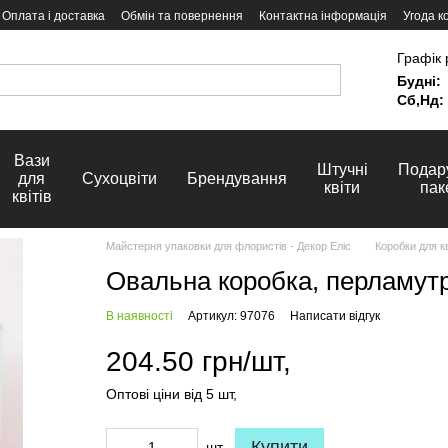
Оплата і доставка
Обмін та повернення
Контактна інформація
Угода к
Графік 
Будні:
Сб,Нд:
Вази
Штучні
Подар
для
Сухоцвіти
Брендування
квіти
пак
квітів
Майстерня упаковки для флористів - Декор Еліс
Коробки для кв
Овальна коробка, перламутр
В наявності
Артикул: 97076
Написати відгук
204.50 грн/шт,
Оптові ціни від 5 шт,
Купити
шт,