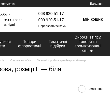
Бажання
ористувача
068 920-51-17
роботи:
Мій кошик
099 920-51-17
9:00–18:00
вихідні
Передзвонити вам?
Вироби з гіпсу,
ункові
Товари
Тематичні
топери та
ети
флористичні
підбірки
ароматизовані
свічки
ітів
Овальні коробки
Овальні коробки - дизайнерський папір
ова, розмір L — біла
В бажання