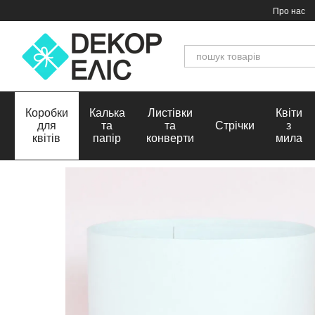
Перейти до основного контенту
Про нас
Коробки
Калька
Листівки
Квіти
для
та
та
Стрічки
з
квітів
папір
конверти
мила