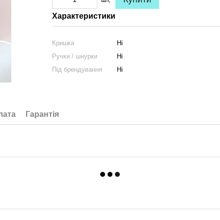
Характеристики
Кришка
Ні
Ручки / шнурки
Ні
Під брендування
Ні
лата
Гарантія