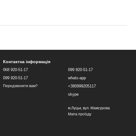
Контактна інформація
068 920-51-17
099 920-51-17
099 920-51-17
whats-app
+380999205117
Передзвонити вам?
skype
м.Луцьк, вул. Мамсурова
Мапа проїзду