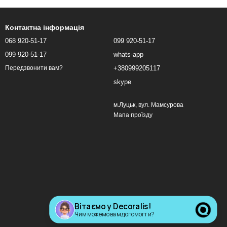
Контактна інформація
068 920-51-17
099 920-51-17
099 920-51-17
whats-app
+380999205117
Передзвонити вам?
skype
м.Луцьк, вул. Мамсурова
Мапа проїзду
Вітаємо у Decoralis!
Чим можемо вам допомогти?