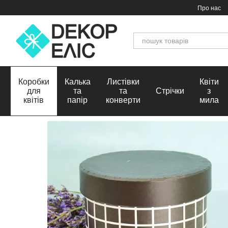
Перейти до основного контенту
Про нас
Коробки
Калька
Листівки
Квіти
для
та
та
Стрічки
з
квітів
папір
конверти
мила