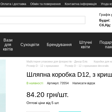
Оплата і доставка
Обмін та повернення
Контактна інформація
Угода к
Графік 
Будні:
Сб,Нд:
Вази
Штучні
Подар
для
Сухоцвіти
Брендування
квіти
пак
квітів
Майстерня упаковки для флористів - Декор Еліс
Коробки для кв
Розмір D - 12 з кришками
Розмір D - 12 з кришками decoralis
Шляпна коробка D12, з кришк
В наявності
Артикул: 73554
Написати відгук
84.20 грн/шт.
Оптові ціни від 5 шт.