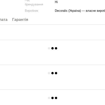
Ні
брендування
Виробник
Decoralis (Україна) — власне виро
лата
Гарантія