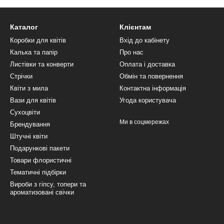
Каталог
Клієнтам
Коробки для квітів
Вхід до кабінету
Калька та папір
Про нас
Листівки та конверти
Оплата і доставка
Стрічки
Обмін та повернення
Квіти з мила
Контактна інформація
Вази для квітів
Угода користувача
Сухоцвіти
Ми в соцмережах
Брендування
Штучні квіти
Подарункові пакети
Товари флористичні
Тематичні підбірки
Вироби з гіпсу, топери та
ароматизовані свічки