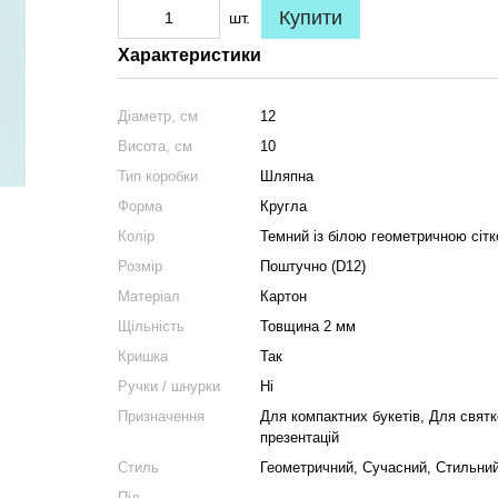
Купити
шт.
Характеристики
Діаметр, см
12
Висота, см
10
Тип коробки
Шляпна
Форма
Кругла
Колір
Темний із білою геометричною сіт
Розмір
Поштучно (D12)
Матеріал
Картон
Щільність
Товщина 2 мм
Кришка
Так
Ручки / шнурки
Ні
Призначення
Для компактних букетів, Для свят
презентацій
Стиль
Геометричний, Сучасний, Стильний
Під