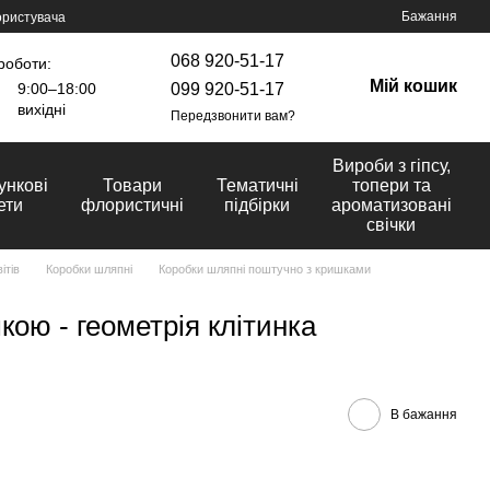
Бажання
ористувача
068 920-51-17
роботи:
Мій кошик
099 920-51-17
9:00–18:00
вихідні
Передзвонити вам?
Вироби з гіпсу,
ункові
Товари
Тематичні
топери та
ети
флористичні
підбірки
ароматизовані
свічки
ітів
Коробки шляпні
Коробки шляпні поштучно з кришками
ою - геометрія клітинка
В бажання