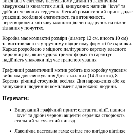
виконана у світлому пастельному дизайні з лаконічним
візерунком із хвилястих ліній, вишуканих написів "love" та
дрібних червоних сердечок. Легкий романтичний принт додає
упаковці особливої елегантності та витонченості,
перетворюючи квіткову композицію чи подарунок на ніжне
зізнання у почуттях.
Коробка має компактні розміри (діаметр 12 см, висота 10 см)
та виготовляється у зручному відкритому форматі без кришки.
Каркас розроблено з міцного палітурного картону власного
виробництва, який чудово тримає форму та гарантує
надійність упаковки під час транспортування.
Графічний романтичний мотив робить цю коробку чудовим
вибором для святкування Дня закоханих (14 Лютого), 8
Березня, річниці стосунків, весілля, Дня народження або як
вишуканий щоденний комплімент для коханої людини.
Переваги:
Вишуканий графічний принт: елегантні лінії, написи
"love" та дрібні червоні акценти-сердечка створюють
стильний та сучасний вигляд.
Лаконічна пастельна гама: світле тло вигідно відтіняє