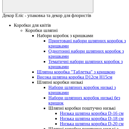
Декор Еліс - упаковка та декор для флористів
Коробки для квітів
Коробки шляпні
Набори коробок з кришками
Принтовані набори шляпних коробок з
кришками
Однотонні набори шляпних коробок з
кришками
Тематичні набори шляпних коробок з
кришками
Шляпна коробка "Таблетка" з кришкою
Висока шляпна коробка D12см H15см
Шляпні коробки низькі
Набори шляпних коробок низькі з
кришками
Набори шляпних коробок низькі без
кришок
Шляпні коробки поштучно низькі
Низька шляпна коробка D-16 см
Низька шляпна коробка D-18 см
Низька шляпна коробка D-20 см
Шляпні коробки поштучно низькі з