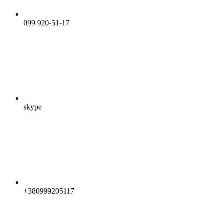
099 920-51-17
skype
+380999205117