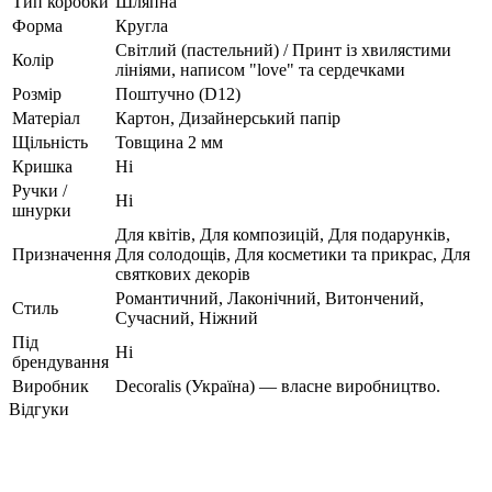
Тип коробки
Шляпна
Форма
Кругла
Світлий (пастельний) / Принт із хвилястими
Колір
лініями, написом "love" та сердечками
Розмір
Поштучно (D12)
Матеріал
Картон, Дизайнерський папір
Щільність
Товщина 2 мм
Кришка
Ні
Ручки /
Ні
шнурки
Для квітів, Для композицій, Для подарунків,
Призначення
Для солодощів, Для косметики та прикрас, Для
святкових декорів
Романтичний, Лаконічний, Витончений,
Стиль
Сучасний, Ніжний
Під
Ні
брендування
Виробник
Decoralis (Україна) — власне виробництво.
Відгуки