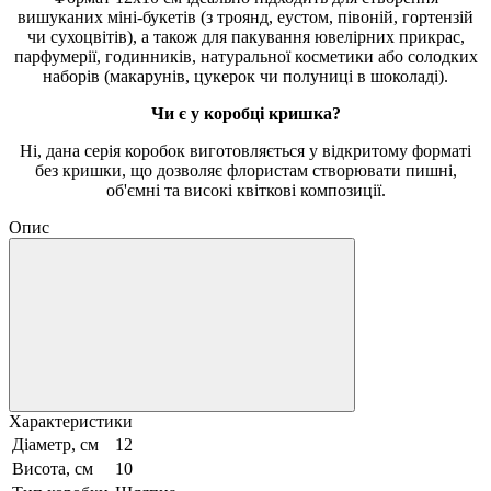
вишуканих міні-букетів (з троянд, еустом, півоній, гортензій
чи сухоцвітів), а також для пакування ювелірних прикрас,
парфумерії, годинників, натуральної косметики або солодких
наборів (макарунів, цукерок чи полуниці в шоколаді).
Чи є у коробці кришка?
Ні, дана серія коробок виготовляється у відкритому форматі
без кришки, що дозволяє флористам створювати пишні,
об'ємні та високі квіткові композиції.
Опис
Характеристики
Діаметр, см
12
Висота, см
10