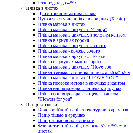
Розпродаж до -25%
Плівка в листах
Двохстороння матова плівка
Цупка текстурна плівка в аркушах (Кафін)
Плівка матова в листах
Плівка матова в аркушах "Серця"
Плівка матова в аркушах з золотим кантом
Плівка в аркушах горохи
Плівка матова в аркушах - золото
Плівка матова - рожеве золото
Плівка матова в аркушах - Рамки
Плівка в аркушах макро горохи
Плівка матова в аркушах "I love you"
Плівка з анімалістичним принтом 52см*52см
Плівка матова в листах "I LOVE YOU"
Плівка прозора матова в аркушах з кантом
Плівка напівпрозора глянцева в аркушах
Плівка напівпрозора глянцева з кантом
"Flowers for you"
Папір та тішью
Вологостійкий папір з текстурою в аркушах
Папір тішью в аркушах
Папір тішью вологостійкий
Флористичний папір, полоска 53см*53см в
листах