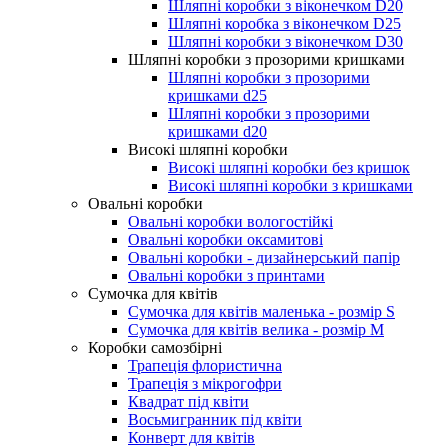
Шляпні коробки з віконечком D20
Шляпні коробка з віконечком D25
Шляпні коробки з віконечком D30
Шляпні коробки з прозорими кришками
Шляпні коробки з прозорими
кришками d25
Шляпні коробки з прозорими
кришками d20
Високі шляпні коробки
Високі шляпні коробки без кришок
Високі шляпні коробки з кришками
Овальні коробки
Овальні коробки вологостійкі
Овальні коробки оксамитові
Овальні коробки - дизайнерський папір
Овальні коробки з принтами
Сумочка для квітів
Сумочка для квітів маленька - розмір S
Сумочка для квітів велика - розмір М
Коробки самозбірні
Трапеція флористична
Трапеція з мікрогофри
Квадрат під квіти
Восьмигранник під квіти
Конверт для квітів