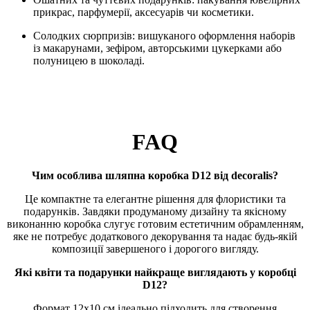
прикрас, парфумерії, аксесуарів чи косметики.
Солодких сюрпризів: вишуканого оформлення наборів
із макарунами, зефіром, авторськими цукерками або
полуницею в шоколаді.
FAQ
Чим особлива шляпна коробка D12 від decoralis?
Це компактне та елегантне рішення для флористики та
подарунків. Завдяки продуманому дизайну та якісному
виконанню коробка слугує готовим естетичним обрамленням,
яке не потребує додаткового декорування та надає будь-якій
композиції завершеного і дорогого вигляду.
Які квіти та подарунки найкраще виглядають у коробці
D12?
Формат 12х10 см ідеально підходить для створення