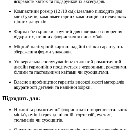
яскравість квіток та подарункових аксесуарів.
Компактний розмір (12 /10 см): ідеально підходить для
міні-букетів, компліментарних композицій та невеликих
цінних дарунків.
Формат без кришки: зручний для швидкого створення
відкритих, пишних флористичних ансамблів.
Міцний палітурний картон: надійні стінки гарантують
збереження форми упаковки.
Універсальна сполучуваність: стильний романтичний
дизайн гармонійно поєднується з червоними, рожевими,
білими та пастельними квітами чи сухоцвітами.
Власне виробництво: гарантія високої якості матеріалів,
акуратності деталей та надійної збірки.
Підходить для:
Ніжної та романтичної флористики: створення стильних
міні-букетів із троянд, півоній, гортензій, еустом,
тюльпанів чи сухоцвітів.
Ошатних та чуттєвих подарунків: пакування ювелірних