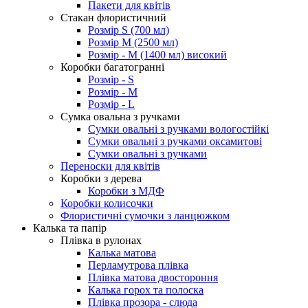
Пакети для квітів
Стакан флористичний
Розмір S (700 мл)
Розмір М (2500 мл)
Розмір - М (1400 мл) високий
Коробки багатогранні
Розмір - S
Розмір - М
Розмір - L
Сумка овальна з ручками
Сумки овальні з ручками вологостійкі
Сумки овальні з ручками оксамитові
Сумки овальні з ручками
Переноски для квітів
Коробки з дерева
Коробки з МДФ
Коробки колисочки
Флористичні сумочки з ланцюжком
Калька та папір
Плівка в рулонах
Калька матова
Перламутрова плівка
Плівка матова двостороння
Калька горох та полоска
Плівка прозора - слюда