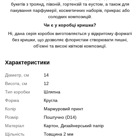
букетів з троянд, півоній, гортензій та еустом, а також для
пакування парфумерії, косметичних наборів, прикрас або
солодких композицій.
Чи є у коробці кришка?
Ні, дана серія коробок виготовляється у відкритому форматі
без кришки, що дозволяє флористам створювати пишні,
об'ємні та високі квіткові композиції.
Характеристики
Діаметр, см
14
Висота, см
12
Тип коробки
Шляпна
Форма
Кругла
Колір
Мармуровий принт
Розмір
Поштучно (D14)
Матеріал
Картон, Дизайнерський папір
Щільність
Товщина 2 мм