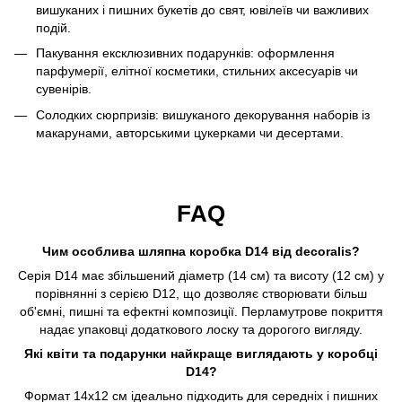
вишуканих і пишних букетів до свят, ювілеїв чи важливих
подій.
Пакування ексклюзивних подарунків: оформлення
парфумерії, елітної косметики, стильних аксесуарів чи
сувенірів.
Солодких сюрпризів: вишуканого декорування наборів із
макарунами, авторськими цукерками чи десертами.
FAQ
Чим особлива шляпна коробка D14 від decoralis?
Серія D14 має збільшений діаметр (14 см) та висоту (12 см) у
порівнянні з серією D12, що дозволяє створювати більш
об'ємні, пишні та ефектні композиції. Перламутрове покриття
надає упаковці додаткового лоску та дорогого вигляду.
Які квіти та подарунки найкраще виглядають у коробці
D14?
Формат 14х12 см ідеально підходить для середніх і пишних