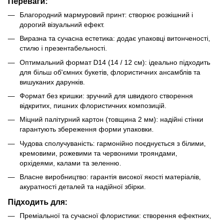
Переваги:
Благородний мармуровий принт: створює розкішний і
дорогий візуальний ефект.
Виразна та сучасна естетика: додає упаковці витонченості,
стилю і презентабельності.
Оптимальний формат D14 (14 / 12 см): ідеально підходить
для більш об'ємних букетів, флористичних ансамблів та
вишуканих дарунків.
Формат без кришки: зручний для швидкого створення
відкритих, пишних флористичних композицій.
Міцний палітурний картон (товщина 2 мм): надійні стінки
гарантують збереження форми упаковки.
Чудова сполучуваність: гармонійно поєднується з білими,
кремовими, рожевими та червоними трояндами,
орхідеями, калами та зеленню.
Власне виробництво: гарантія високої якості матеріалів,
акуратності деталей та надійної збірки.
Підходить для:
Преміальної та сучасної флористики: створення ефектних,