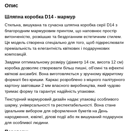
Опис
Шляпна коробка D14 - мармур
Стильна, вишукана та сучасна шляпна коробка серії D14 з
благородним мармуровим принтом, що наповнює простір
витонченістю, розкішшю та бездоганним естетичним стилем.
Ця модель створена спеціально для того, щоб підкреслювати
преміальність та елегантність квіткових і подарункових
композицій.
Завдяки оптимальному розміру (діаметр 14 см, висота 12 см)
коробка дозволяє створювати більш пишні, об'ємні та ефектні
квіткові ансамблі. Вона виготовляється у зручному відкритому
форматі без кришки. Каркас розроблено з міцного палітурного
картону завтовшки 2 мм власного виробництва, який чудово
тримає форму та гарантує надійність упаковки.
Текстурний мармуровий дизайн надає упаковці особливого
шарму, універсальності та респектабельності. Вона стане
ідеальним вибором для оформлення букетів на День
народження, ювілеї, ділові події або як вишуканий подарунок
для особливої людини.