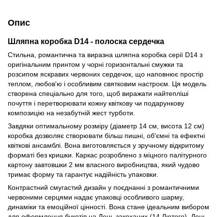
Опис
Шляпна коробка D14 - полоска сердечка
Стильна, романтична та виразна шляпна коробка серії D14 з
оригінальним принтом у чорні горизонтальні смужки та
розсипом яскравих червоних сердечок, що наповнює простір
теплом, любов'ю і особливим святковим настроєм. Ця модель
створена спеціально для того, щоб виражати найтепліші
почуття і перетворювати кожну квіткову чи подарункову
композицію на незабутній жест турботи.
Завдяки оптимальному розміру (діаметр 14 см, висота 12 см)
коробка дозволяє створювати більш пишні, об'ємні та ефектні
квіткові ансамблі. Вона виготовляється у зручному відкритому
форматі без кришки. Каркас розроблено з міцного палітурного
картону завтовшки 2 мм власного виробництва, який чудово
тримає форму та гарантує надійність упаковки.
Контрастний смугастий дизайн у поєднанні з романтичними
червоними серцями надає упаковці особливого шарму,
динаміки та емоційної цінності. Вона стане ідеальним вибором
для оформлення букетів на День закоханих (14 Лютого), День