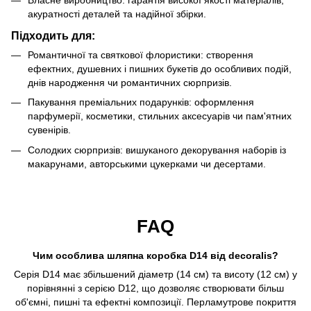
Власне виробництво: гарантія високої якості матеріалів,
акуратності деталей та надійної збірки.
Підходить для:
Романтичної та святкової флористики: створення
ефектних, душевних і пишних букетів до особливих подій,
днів народження чи романтичних сюрпризів.
Пакування преміальних подарунків: оформлення
парфумерії, косметики, стильних аксесуарів чи пам'ятних
сувенірів.
Солодких сюрпризів: вишуканого декорування наборів із
макарунами, авторськими цукерками чи десертами.
FAQ
Чим особлива шляпна коробка D14 від decoralis?
Серія D14 має збільшений діаметр (14 см) та висоту (12 см) у
порівнянні з серією D12, що дозволяє створювати більш
об'ємні, пишні та ефектні композиції. Перламутрове покриття