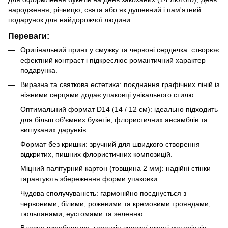
народження, річницю, свята або як душевний і пам'ятний
подарунок для найдорожчої людини.
Переваги:
Оригінальний принт у смужку та червоні сердечка: створює
ефектний контраст і підкреслює романтичний характер
подарунка.
Виразна та святкова естетика: поєднання графічних ліній із
ніжними серцями додає упаковці унікального стилю.
Оптимальний формат D14 (14 / 12 см): ідеально підходить
для більш об'ємних букетів, флористичних ансамблів та
вишуканих дарунків.
Формат без кришки: зручний для швидкого створення
відкритих, пишних флористичних композицій.
Міцний палітурний картон (товщина 2 мм): надійні стінки
гарантують збереження форми упаковки.
Чудова сполучуваність: гармонійно поєднується з
червоними, білими, рожевими та кремовими трояндами,
тюльпанами, еустомами та зеленню.