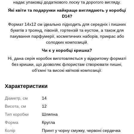
надає упаковці додаткового лоску та дорогого вигляду.
Які квіти та подарунки найкраще виглядають у коробці
D14?
Формат 14х12 см ідеально підходить для середніх і пишних
букетів з троянд, півоній, гортензій та еустом, а також для
пакування парфумерії, косметичних наборів, прикрас або
солодких композицій.
Чи є у коробці кришка?
Ні, дана серія коробок виготовляється у відкритому форматі
без кришки, що дозволяє флористам створювати пишні,
об'ємні та високі квіткові композиції.
Характеристики
Діаметр, см
14
Висота, см
12
Тип коробки
Шляпна
Форма
Кругла
Колір
Принт у чорну смужку, червоні сердечка