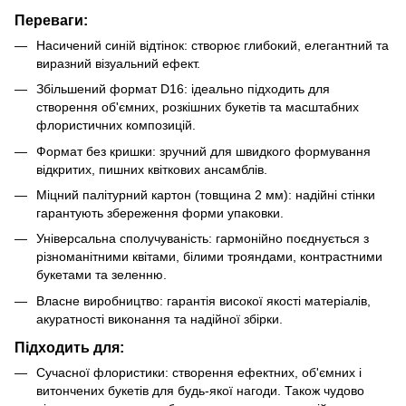
Переваги:
Насичений синій відтінок: створює глибокий, елегантний та
виразний візуальний ефект.
Збільшений формат D16: ідеально підходить для
створення об'ємних, розкішних букетів та масштабних
флористичних композицій.
Формат без кришки: зручний для швидкого формування
відкритих, пишних квіткових ансамблів.
Міцний палітурний картон (товщина 2 мм): надійні стінки
гарантують збереження форми упаковки.
Універсальна сполучуваність: гармонійно поєднується з
різноманітними квітами, білими трояндами, контрастними
букетами та зеленню.
Власне виробництво: гарантія високої якості матеріалів,
акуратності виконання та надійної збірки.
Підходить для:
Сучасної флористики: створення ефектних, об'ємних і
витончених букетів для будь-якої нагоди. Також чудово