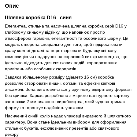
Опис
Шляпна коробка D16 - синя
Елегантна, стильна та насичена шляпна коробка серії D16 у
глибокому синьому відтінку, що наповнює простір
атмосферою гармонії, елегантності та особливого шарму. Ця
модель створена спеціально для того, щоб підкреслювати
красу кожної деталі та перетворювати будь-яку квіткову
композицію чи подарунок на справжній витвір мистецтва, що
ідеально підходить для святкових подій, корпоративних
привітань або особливих сюрпризів.
Завдяки збільшеному розміру (діаметр 16 см) коробка
дозволяє створювати пишні, об'ємні та ефектні квіткові
ансамблі. Вона виготовляється у зручному відкритому форматі
без кришки. Каркас розроблено з міцного палітурного картону
завтовшки 2 мм власного виробництва, який чудово тримає
форму та гарантує надійність упаковки.
Насичений синій колір надає упаковці виразного й шляхетного
характеру. Вона стане ідеальним вибором для оформлення
стильних букетів, ексклюзивних презентів або святкового
декору.