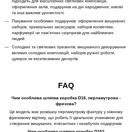
підходить для масштабних святкових композицій,
оформлення залів, подарунків на дні народження, ювілеї
та інші важливі урочистості.
Пакування особливих подарунків: оформлення вишуканих
наборів, преміальних аксесуарів, наборів косметики,
парфумерії чи пам'ятних сюрпризів для найближчих
людей.
Солодких та святкових презентів: вишуканого декорування
великих солодких композицій, наборів ручної роботи,
цукерок чи ексклюзивних десертів.
FAQ
Чим особлива шляпна коробка D16, перламутрова -
фрезова?
Ця модель має розкішну перламутрову фактуру у ніжному
фрезовому відтінку, що робить її ідеальною упаковкою для
створення вишуканих, елегантних і незабутніх подарунків.
Чим особлива шляпна коробка D16?